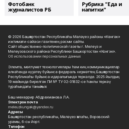
Фотобанк
Рубрика "Еда и
журналистов РБ
напитки"
© 2026 Башҡортостан Республикаһы Мәләүез районы «Көнгәк»
ижтимағи-сәйәси гәзитенең рәсми сайты.
Сайт общественно-политической газеты г. Мелеуз и
Мелеузовского района Республики Башкортостан «Конгэк».
Об использовании персональных данных
Элемтә, мәғлүмәт технологиялары һәм киң коммуникациялар
өлкәһендә күҙәтеү буйынса федераль хеҙмәттең Башҡортостан
Республикаһы буйынса идаралығында теркәлде. 2025 йылдың
19 майында бирелгән ПИ № ТУ 02-01832-се һанлы теркәү
тураһындағы таныҡлыҡ.
Баш мөхәррир Абдрахманова Л.А.
Электрон почта
meleuzkungak@yandex.ru
Адресы
Башҡортостан республикаһы, Мәләүез ҡалаһы, Воровский
урамы, 6-сы йорт.
Телефон