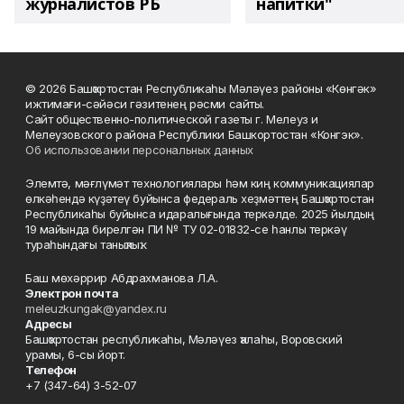
журналистов РБ
напитки"
© 2026 Башҡортостан Республикаһы Мәләүез районы «Көнгәк»
ижтимағи-сәйәси гәзитенең рәсми сайты.
Сайт общественно-политической газеты г. Мелеуз и
Мелеузовского района Республики Башкортостан «Конгэк».
Об использовании персональных данных
Элемтә, мәғлүмәт технологиялары һәм киң коммуникациялар
өлкәһендә күҙәтеү буйынса федераль хеҙмәттең Башҡортостан
Республикаһы буйынса идаралығында теркәлде. 2025 йылдың
19 майында бирелгән ПИ № ТУ 02-01832-се һанлы теркәү
тураһындағы таныҡлыҡ.
Баш мөхәррир Абдрахманова Л.А.
Электрон почта
meleuzkungak@yandex.ru
Адресы
Башҡортостан республикаһы, Мәләүез ҡалаһы, Воровский
урамы, 6-сы йорт.
Телефон
+7 (347-64) 3-52-07