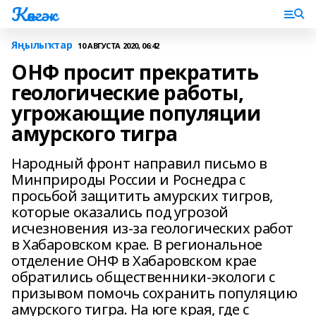
Көнгәк
Яңылыҡтар
10 АВГУСТА 2020, 06:42
ОНФ просит прекратить
геологические работы,
угрожающие популяции
амурского тигра
Народный фронт направил письмо в
Минприроды России и Роснедра с
просьбой защитить амурских тигров,
которые оказались под угрозой
исчезновения из-за геологических работ
в Хабаровском крае. В региональное
отделение ОНФ в Хабаровском крае
обратились общественники-экологи с
призывом помочь сохранить популяцию
амурского тигра. На юге края, где с