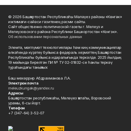
© 2026 Башҡортостан Республикаһы Мәләүез районы «Көнгәк»
ижтимағи-сәйәси гәзитенең рәсми сайты.
Сайт общественно-политической газеты г. Мелеуз и
Мелеузовского района Республики Башкортостан «Конгэк».
Об использовании персональных данных
Элемтә, мәғлүмәт технологиялары һәм киң коммуникациялар
өлкәһендә күҙәтеү буйынса федераль хеҙмәттең Башҡортостан
Республикаһы буйынса идаралығында теркәлде. 2025 йылдың
19 майында бирелгән ПИ № ТУ 02-01832-се һанлы теркәү
тураһындағы таныҡлыҡ.
Баш мөхәррир Абдрахманова Л.А.
Электрон почта
meleuzkungak@yandex.ru
Адресы
Башҡортостан республикаһы, Мәләүез ҡалаһы, Воровский
урамы, 6-сы йорт.
Телефон
+7 (347-64) 3-52-07