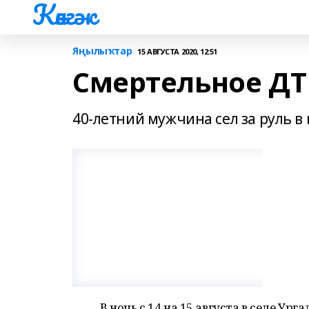
Көнгәк
Яңылыҡтар
15 АВГУСТА 2020, 12:51
Смертельное Д
40-летний мужчина сел за руль в
В ночь с 14 на 15 августа в селе У