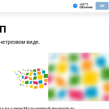
+22 °С
VK
Облачно
ТП
 нетрезвом виде.
ргала на улице Молодежной произошло