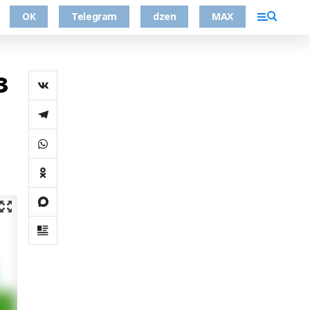
ОК
Telegram
dzen
MAX
з