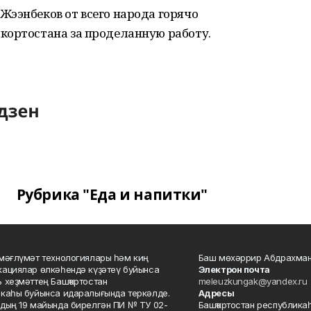
Жээнбеков от всего народа горячо
кортостана за проделанную работу.
Рубрика "Еда и напитки"
мәғлүмәт технологиялары һәм киң
Баш мөхәррир Абдрахман
ациялар өлкәһендә күҙәтеү буйынса
Электрон почта
 хеҙмәттең Башҡортостан
meleuzkungak@yandex.ru
каһы буйынса идаралығында теркәлде.
Адресы
дың 19 майында бирелгән ПИ № ТУ 02-
Башҡортостан республикаһ