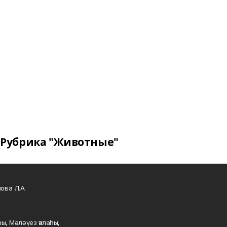
Рубрика "Животные"
ова Л.А.
ы, Мәләүез ҡалаһы,