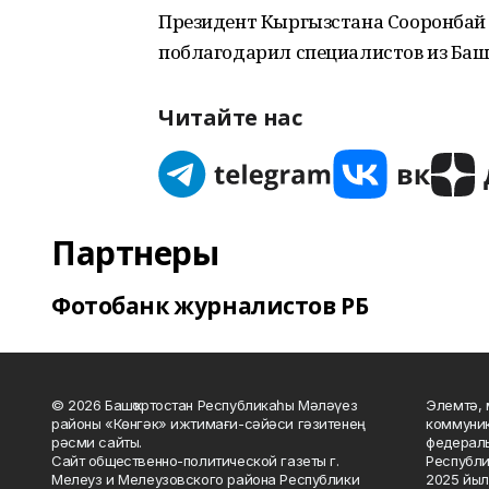
Президент Кыргызстана Сооронбай 
поблагодарил специалистов из Баш
Читайте нас
Партнеры
Фотобанк журналистов РБ
© 2026 Башҡортостан Республикаһы Мәләүез
Элемтә, 
районы «Көнгәк» ижтимағи-сәйәси гәзитенең
коммуник
рәсми сайты.
федераль
Сайт общественно-политической газеты г.
Республи
Мелеуз и Мелеузовского района Республики
2025 йыл