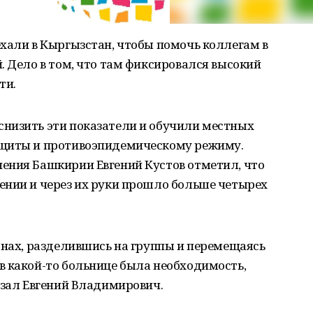
хали в Кыргызстан, чтобы помочь коллегам в
. Дело в том, что там фиксировался высокий
ти.
низить эти показатели и обучили местных
ащиты и противоэпидемическому режиму.
ения Башкирии Евгений Кустов отметил, что
ении и через их руки прошло больше четырех
онах, разделившись на группы и перемещаясь
в какой-то больнице была необходимость,
азал Евгений Владимирович.