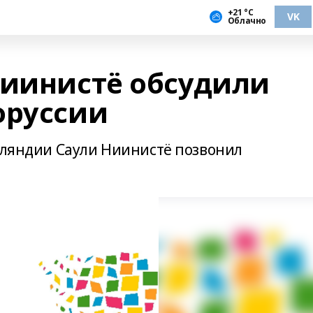
+21 °С
VK
Облачно
Ниинистё обсудили
оруссии
инляндии Саули Ниинистё позвонил