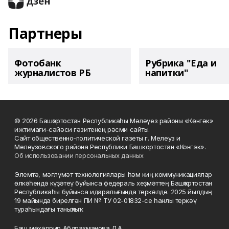
Партнеры
Фотобанк
Рубрика "Еда и
журналистов РБ
напитки"
© 2026 Башҡортостан Республикаһы Мәләүез районы «Көнгәк»
ижтимағи-сәйәси гәзитенең рәсми сайты.
Сайт общественно-политической газеты г. Мелеуз и
Мелеузовского района Республики Башкортостан «Конгэк».
Об использовании персональных данных
Элемтә, мәғлүмәт технологиялары һәм киң коммуникациялар
өлкәһендә күҙәтеү буйынса федераль хеҙмәттең Башҡортостан
Республикаһы буйынса идаралығында теркәлде. 2025 йылдың
19 майында бирелгән ПИ № ТУ 02-01832-се һанлы теркәү
тураһындағы таныҡлыҡ.
Баш мөхәррир Абдрахманова Л.А.