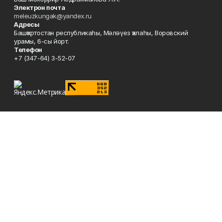
Электрон почта
meleuzkungak@yandex.ru
Адресы
Башҡортостан республикаһы, Мәләүез ҡалаһы, Воровский
урамы, 6-сы йорт.
Телефон
+7 (347-64) 3-52-07