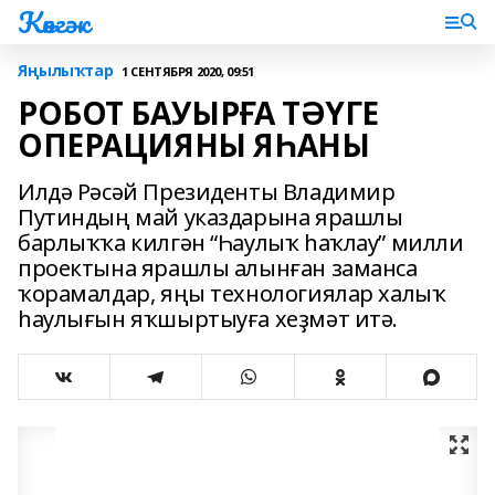
Көнгәк
Яңылыҡтар
1 СЕНТЯБРЯ 2020, 09:51
РОБОТ БАУЫРҒА ТӘҮГЕ
ОПЕРАЦИЯНЫ ЯҺАНЫ
Илдә Рәсәй Президенты Владимир
Путиндың май указдарына ярашлы
барлыҡҡа килгән “Һаулыҡ һаҡлау” милли
проектына ярашлы алынған заманса
ҡорамалдар, яңы технологиялар халыҡ
һаулығын яҡшыртыуға хеҙмәт итә.