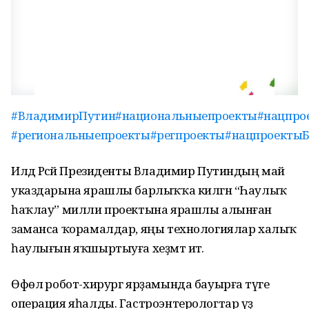
#
ВладимирПутин
#национальныепроекты
#нацпро
#региональныепроекты
#регпроекты
#нацпроекты
Илдә Рәсәй Президенты Владимир Путиндың май
указдарына ярашлы барлыҡҡа килгән “Һаулыҡ
һаҡлау” милли проектына ярашлы алынған
заманса ҡорамалдар, яңы технологиялар халыҡ
һаулығын яҡшыртыуға хеҙмәт итә.
Өфөлә робот-хирург ярҙамында бауырға тәүге
операция яһалды. Гастроэнтерологтар үҙ