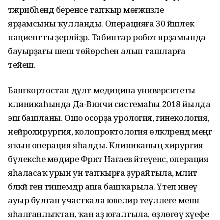
тәжрибәһендә беренсе тапҡыр мөғжизәле
ярҙамсыны ҡулланды. Операцияға 30 йәшлек
пациентты әҙерләйҙәр. Табиптар робот ярҙамында
бауырҙағы шеш төйөрсәһен алып ташларға
тейеш.
Башҡортостан дәүләт медицина университеты
клиникаһында Да-Винчи системаһы 2018 йылда
эш башланы. Ошо осорҙа урология, гинекология,
нейрохирургия, колопроктология өлкәләрендә меңгә
яҡын операция яһалды. Клиниканың хирургия
бүлексәһе мөдире Фәрит Нагаев әйтеүенсә, операция
яһаласаҡ урын ун тапҡырға ҙурайтыла, әмәлиәт
бәләкәй генә тишемдәр аша башҡарыла. Үтеп инеү
ауыр булған участкала ювелир теүәллеге менән
яһалғанлыҡтан, ҡан аҙ юғалтыла, өҙлөгөү хәүефе