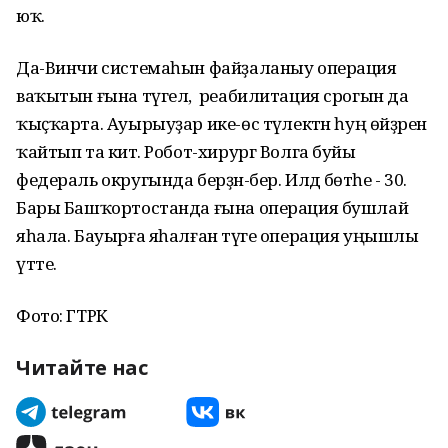
юҡ.
Да-Винчи системаһын файҙаланыу операция
ваҡытын ғына түгел, ә реабилитация срогын да
ҡыҫҡарта. Ауырыуҙар ике-өс тәүлектән һуң өйҙәренә
ҡайтып та китә. Робот-хирург Волга буйы
федераль округында берҙән-бер. Илдә бөтәһе - 30.
Бары Башҡортостанда ғына операция бушлай
яһала. Бауырға яһалған тәүге операция уңышлы
үтте.
Фото: ГТРК
Читайте нас