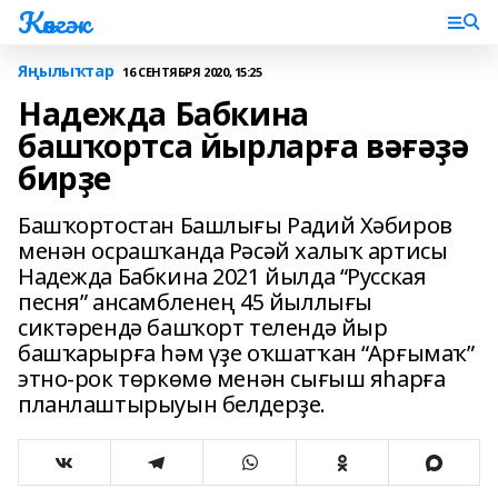
Көнгәк
Яңылыҡтар
16 СЕНТЯБРЯ 2020, 15:25
Надежда Бабкина
башҡортса йырларға вәғәҙә
бирҙе
Башҡортостан Башлығы Радий Хәбиров
менән осрашҡанда Рәсәй халыҡ артисы
Надежда Бабкина 2021 йылда “Русская
песня” ансамбленең 45 йыллығы
сиктәрендә башҡорт телендә йыр
башҡарырға һәм үҙе оҡшатҡан “Арғымаҡ”
этно-рок төркөмө менән сығыш яһарға
планлаштырыуын белдерҙе.