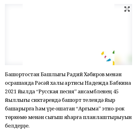
Башҡортостан Башлығы Радий Хәбиров менән
осрашҡанда Рәсәй халыҡ артисы Надежда Бабкина
2021 йылда “Русская песня” ансамбленең 45
йыллығы сиктәрендә башҡорт телендә йыр
башҡарырға һәм үҙе оҡшатҡан “Арғымаҡ” этно-рок
төркөмө менән сығыш яһарға планлаштырыуын
белдерҙе.