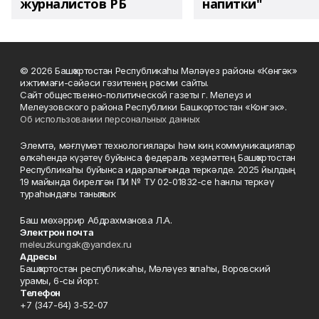
журналистов РБ
напитки"
© 2026 Башҡортостан Республикаһы Мәләүез районы «Көнгәк»
ижтимағи-сәйәси гәзитенең рәсми сайты.
Сайт общественно-политической газеты г. Мелеуз и
Мелеузовского района Республики Башкортостан «Конгэк».
Об использовании персональных данных
Элемтә, мәғлүмәт технологиялары һәм киң коммуникациялар
өлкәһендә күҙәтеү буйынса федераль хеҙмәттең Башҡортостан
Республикаһы буйынса идаралығында теркәлде. 2025 йылдың
19 майында бирелгән ПИ № ТУ 02-01832-се һанлы теркәү
тураһындағы таныҡлыҡ.
Баш мөхәррир Абдрахманова Л.А.
Электрон почта
meleuzkungak@yandex.ru
Адресы
Башҡортостан республикаһы, Мәләүез ҡалаһы, Воровский
урамы, 6-сы йорт.
Телефон
+7 (347-64) 3-52-07