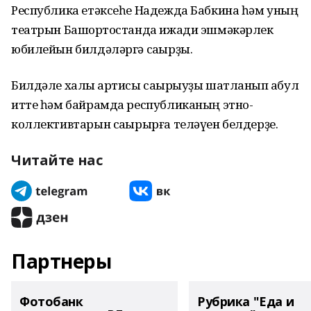
Республика етәксеһе Надежда Бабкина һәм уның
театрын Башҡортостанда ижади эшмәкәрлек
юбилейын билдәләргә саҡырҙы.
Билдәле халыҡ артисы саҡырыуҙы шатланып ҡабул
итте һәм байрамда республиканың этно-
коллективтарын саҡырырға теләүен белдерҙе.
Читайте нас
Партнеры
Фотобанк
Рубрика "Еда и