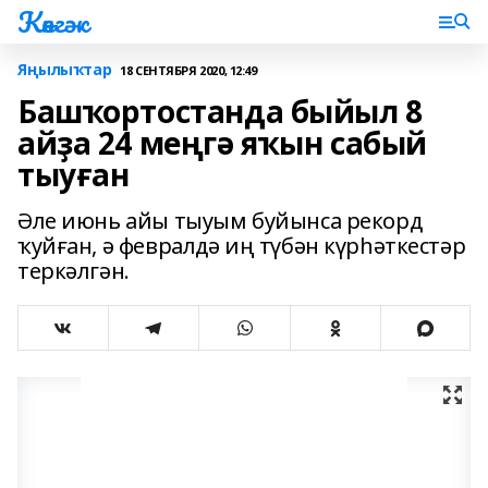
Көнгәк
Яңылыҡтар
18 СЕНТЯБРЯ 2020, 12:49
Башҡортостанда быйыл 8
айҙа 24 меңгә яҡын сабый
тыуған
Әле июнь айы тыуым буйынса рекорд
ҡуйған, ә февралдә иң түбән күрһәткестәр
теркәлгән.