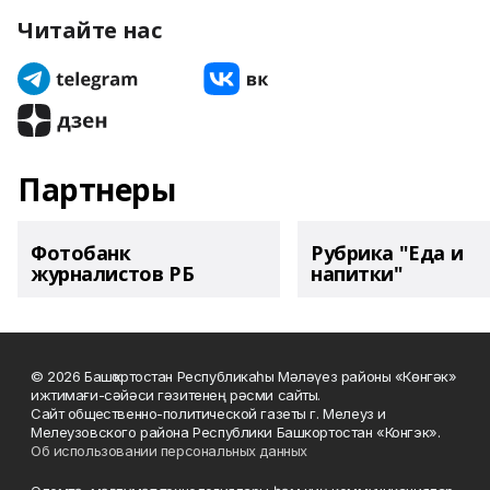
Читайте нас
Партнеры
Фотобанк
Рубрика "Еда и
журналистов РБ
напитки"
© 2026 Башҡортостан Республикаһы Мәләүез районы «Көнгәк»
ижтимағи-сәйәси гәзитенең рәсми сайты.
Сайт общественно-политической газеты г. Мелеуз и
Мелеузовского района Республики Башкортостан «Конгэк».
Об использовании персональных данных