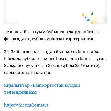
Әле июнь айы тыуым буйынса рекорд ҡуйған, ә
февралдә иң түбән күрһәткестәр теркәлгән.
34- 35 йәшлек ҡатындар йышыраҡ бала таба.
Ғаиләлә күберәге икенсе һәм өсөнсө бала тыуған.
8 айҙа республикала 3 өс игеҙ һәм 257 ике игеҙ
сабый донъяға килгән.
Яңылыҡтар - Башҡортостан юлдаш
телевидениеһы
https://vk.com/bstnews