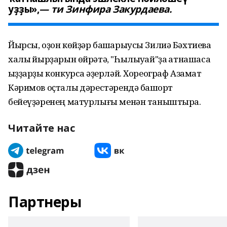
уҙҙы»,
— ти Зинфира Закурдаева.
Йырсы, оҙон көйҙәр башҡарыусы Зилиә Бәхтиева
халыҡ йырҙарын өйрәтә, "Һылыуҡай"ҙа ҡатнашасаҡ
ҡыҙҙарҙы конкурсҡа әҙерләй. Хореограф Азамат
Кәримов оҫталыҡ дәрестәрендә башҡорт
бейеүҙәренең матурлығы менән таныштыра.
Читайте нас
Партнеры