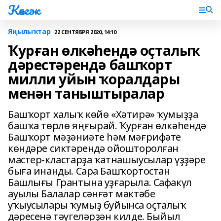
Көнгәк
Яңылыҡтар
22 СЕНТЯБРЯ 2020, 14:10
Ҡурған өлкәһендә оҫталыҡ
дәрестәрендә башҡорт
милли уйын ҡоралдары
менән таныштыралар
Башҡорт халыҡ көйө «Хәтирә» ҡумыҙҙа
башҡа төрлө яңғырай. Ҡурған өлкәһендә
Башҡорт мәҙәниәте һәм мәғрифәте
көндәре сиктәрендә ойошторолған
мастер-кластарҙа ҡатнашыусылар үҙҙәре
быға инанды. Сара Башҡортостан
Башлығы Грантына уҙғарыла. Сафакүл
ауылы Балалар сәнғәт мәктәбе
уҡыусылары ҡумыҙ буйынса оҫталыҡ
дәресенә тәүгеләрҙән килде. Быйыл