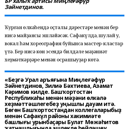
БР халыҡ артисы Миңлеғәфүр
Зәйнетдинов.
Ҡурған өлкәһендә оҫталыҡ дәрестәре менән бер
нисә майҙансыҡ эшләйәсәк. Сафакүлдә, шулай уҡ,
вокал һәм хореография буйынса мастер-кластар
үтә. Бер нисә көн эсендә билдәле мәҙәниәт
хеҙмәткәрҙәре менән осрашыуҙар көтә.
«Беҙгә Урал аръяғына Миңлеғәфүр
Зәйнетдинов, Зилиә Бәхтиева, Азамат
Кәримов килде. Башҡортостан
Республикаһы менән мәҙәни өлкәлә
хеҙмәттәшлегебеҙ уңышлы дауам итә.
Бөгөн Башҡортостандан коллегаларыбыҙ
менән Сафакүл районы хакимиәте
башлығы урынбаҫары Булат Мөжәһитов
ҡатнашлығында эшлекле һөйләшеү