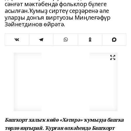
сәнғәт мәктәбендә фольклор бүлеге
асылған.Ҡумыҙ сиртеү серҙәренә әле
уларҙы донъя виртуозы Миңлеғәфүр
Зәйнетдинов өйрәтә.
Башҡорт халыҡ көйө «Хәтирә» ҡумыҙҙа башҡа
төрлө яңғырай. Ҡурған өлкәһендә Башҡорт