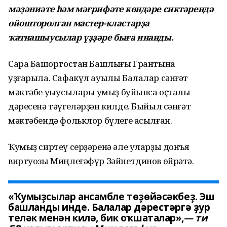
мәҙәниәте һәм мәғрифәте көндәре сиктәрендә
ойошторолған мастер-кластарҙа
ҡатнашыусылар үҙҙәре быға инанды.
Сара Башҡортостан Башлығы Грантына
уҙғарыла. Сафакүл ауылы Балалар сәнғәт
мәктәбе уҡыусылары ҡумыҙ буйынса оҫталыҡ
дәресенә тәүгеләрҙән килде. Быйыл сәнғәт
мәктәбендә фольклор бүлеге асылған.
Ҡумыҙ сиртеү серҙәренә әле уларҙы донъя
виртуозы Миңлеғәфүр Зәйнетдинов өйрәтә.
«Ҡумыҙсылар ансамбле төҙөйәсәкбеҙ. Эш
башланды инде. Балалар дәрестәргә ҙур
теләк менән килә, бик оҡшаталар»,
— ти