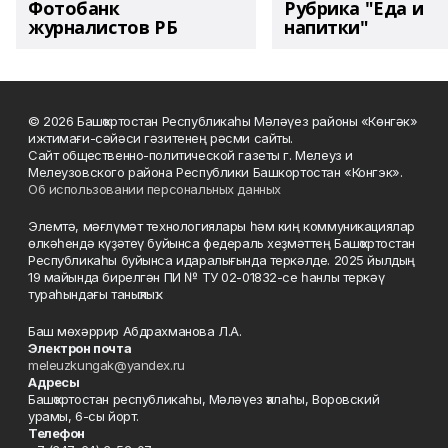
Фотобанк
Рубрика "Еда и
журналистов РБ
напитки"
© 2026 Башҡортостан Республикаһы Мәләүез районы «Көнгәк»
ижтимағи-сәйәси гәзитенең рәсми сайты.
Сайт общественно-политической газеты г. Мелеуз и
Мелеузовского района Республики Башкортостан «Конгэк».
Об использовании персональных данных
Элемтә, мәғлүмәт технологиялары һәм киң коммуникациялар
өлкәһендә күҙәтеү буйынса федераль хеҙмәттең Башҡортостан
Республикаһы буйынса идаралығында теркәлде. 2025 йылдың
19 майында бирелгән ПИ № ТУ 02-01832-се һанлы теркәү
тураһындағы таныҡлыҡ.
Баш мөхәррир Абдрахманова Л.А.
Электрон почта
meleuzkungak@yandex.ru
Адресы
Башҡортостан республикаһы, Мәләүез ҡалаһы, Воровский
урамы, 6-сы йорт.
Телефон