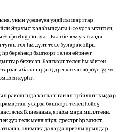
уына, уның үҫешеүенә уңайлы шарттар
ләй Яңауыл ҡалаһындағы 1-се урта мәктәптең
һы Әлфиә Әнүәр ҡыҙы. – Был белем усағында
ған тел һәм дәүләт теле булараҡ өйрәнә.
р береһендә башҡорт телен өйрәнеүгә
штар бихисап. Башҡорт телен һәм әҙәбиәтен
старҙағы балаларҙың дәрескә теләп йөрөүе, әүҙем
әһен күрһәтә.
ыл районында ҡатнаш ғаиләлә тәрбиәләнгән ҡыҙҙар
арамаҫтан, уларҙа башҡорт теленә һөйөү
лән, Анастасия Вәлиеваның атаһы мари милләтенән,
 ҙур теләк менән өйрәнә, дәрестәргә һәр ваҡыт
а ҡатнаша, олимпиадаларҙа призлы урындар