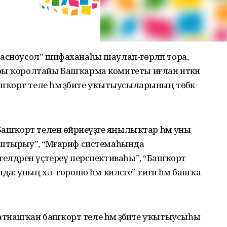
расноусол” шифаханаһы шаулап-гөрләп тора,
ры ҡоролтайы Башҡарма комитеты иғлан иткән
орт теле һәм әҙәбиәте уҡытыусыларының төбәк-
Башҡорт телен өйрәнеүҙәге яңылыҡтар һәм уны
аштырыу”, “Мәғариф системаһында
телдәрен үҫтереү перспективаһы”, “Башҡорт
а: уның хәл-торошо һәм киләсәге” тигән һәм башҡа
тнашҡан башҡорт теле һәм әҙәбиәте уҡытыусыһы