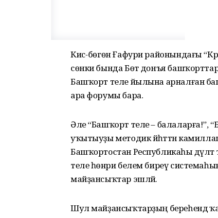
Кисә-бөгөн Ғафури районындағы “К
сөнки бында Бөтә донъя башҡортта
Башҡорт теле йылына арналған башҡ
ара форумы бара.
Әле “Башҡорт теле – балаларға!”, “
уҡытыуҙы методик йәһәттән камилл
Башҡортостан Республикаһы дәүләт 
теле һөнәри белем биреү системаһынд
майҙансыҡтар эшләй.
Шул майҙансыҡтарҙың береһендә ҡа