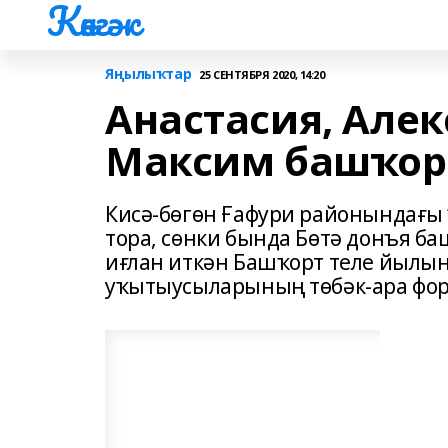
Көнгәк
Яңылыҡтар
25 СЕНТЯБРЯ 2020, 14:20
Анастасия, Алек
Максим башҡорт
Кисә-бөгөн Ғафури районындағы
тора, сөнки бында Бөтә донъя 
иғлан иткән Башҡорт теле йылын
уҡытыусыларының төбәк-ара фор