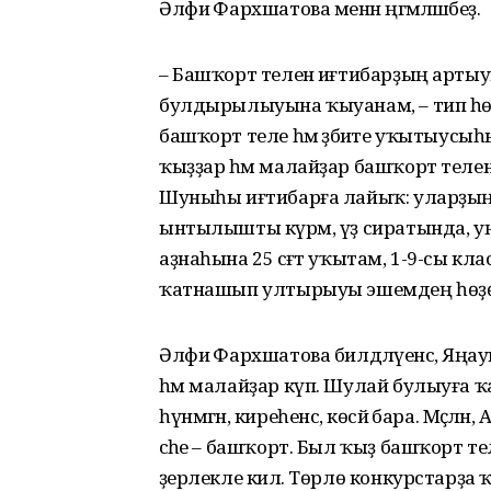
Әлфиә Фархшатова менән әңгәмәләшәбеҙ.
– Башҡорт теленә иғтибарҙың арты
булдырылыуына ҡыуанам, – тип һөй
башҡорт теле һәм әҙәбиәте уҡытыусы
ҡыҙҙар һәм малайҙар башҡорт телен ту
Шуныһы иғтибарға лайыҡ: уларҙың һә
ынтылышты күрәм, үҙ сиратында, уңы
аҙнаһына 25 сәғәт уҡытам, 1-9-сы кла
ҡатнашып ултырыуы эшемдең һөҙөмт
Әлфиә Фархшатова билдәләүенсә, Яңау
һәм малайҙар күп. Шулай булыуға ҡ
һүнмәгән, киреһенсә, көсәйә бара. Мәҫә
әсәһе – башҡорт. Был ҡыҙ башҡорт телен
әҙерлекле килә. Төрлө конкурстарҙ