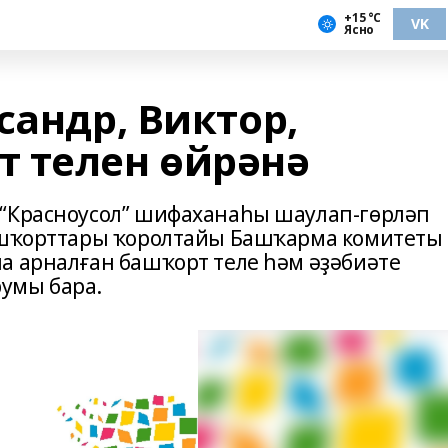
+15 °С
VK
Ясно
сандр, Виктор,
 телен өйрәнә
 “Красноусол” шифаханаһы шаулап-гөрләп
башҡорттары ҡоролтайы Башҡарма комитеты
а арналған башҡорт теле һәм әҙәбиәте
умы бара.