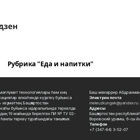
Рубрика "Еда и напитки"
мәғлүмәт технологиялары һәм киң
Баш мөхәррир Абдрахман
ациялар өлкәһендә күҙәтеү буйынса
Электрон почта
 хеҙмәттең Башҡортостан
meleuzkungak@yandex.ru
каһы буйынса идаралығында теркәлде.
Адресы
дың 19 майында бирелгән ПИ № ТУ 02-
Башҡортостан республикаһ
һанлы теркәү тураһындағы таныҡлыҡ.
Воровский урамы, 6-сы йо
Телефон
+7 (347-64) 3-52-07