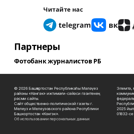
Читайте нас
Партнеры
Фотобанк журналистов РБ
© 2026 Башҡортостан Республикаһы Мәләүез
Элемтә, 
районы «Көнгәк» ижтимағи-сәйәси гәзитенең
коммуник
рәсми сайты.
федераль
Сайт общественно-политической газеты г.
Республи
Мелеуз и Мелеузовского района Республики
2025 йыл
Башкортостан «Конгэк».
01832-се 
Об использовании персональных данных