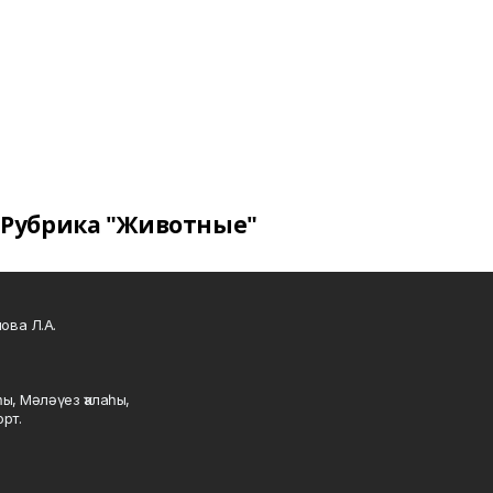
Рубрика "Животные"
ова Л.А.
ы, Мәләүез ҡалаһы,
рт.