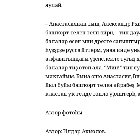
яулай.
– Анастасиянан тыш, Александр Рәх
башҡорт телен теләп өйрәнә, – тип дауа
балалар өсөн мин дәресте сағыштыры
һүҙҙәрҙе русса әйттерәм, унан инде ун
алфавитындағы үҙенсәлекле туғыҙ хәр
балалар тиҙ отоп ала. “Мин!” тип я
маҡтайым. Бына ошо Анастасия, Вик
йыл буйы башҡорт телен өйрәнәбеҙ. Мин
кластан уҡ телде төплө үҙләштерһә, 
Автор фотоһы.
Автор: Илдар Акьюлов.