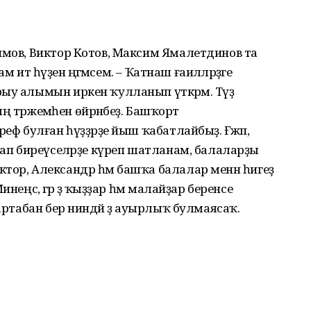
имов, Виктор Котов, Максим Ямалетдинов та
м итә һүҙен әңгәмәсем. – Ҡатнаш ғаиләләрҙәге
у алымын иркен ҡулланып үткәрәм. Тәүҙә
ың тәржемәһен өйрәнәбеҙ. Башҡорт
еф булған һүҙҙәрҙе йыш ҡабатлайбыҙ. Ғәжәп,
уап биреүселәрҙе күреп шатланам, балаларҙы
тор, Александр һәм башҡа балалар менән һигеҙ
еңсә, әгәр ҙә ҡыҙҙар һәм малайҙар беренсе
артабан бер ниндәй ҙә ауырлыҡ булмаясаҡ.