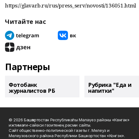
https://glavarb.ru/rus/press_serv/novosti/136051.html
Читайте нас
Партнеры
Фотобанк
Рубрика "Еда и
журналистов РБ
напитки"
© 2026 Башҡортостан Республикаһы Мәләүез районы «Көнгәк»
ижтимағи-сәйәси гәзитенең рәсми сайты.
Сайт общественно-политической газеты г. Мелеуз и
Мелеузовского района Республики Башкортостан «Конгэк».