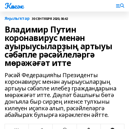
Көнгәк
Яңылыҡтар
30 СЕНТЯБРЯ 2020, 06:42
Владимир Путин
коронавирус менән
ауырыусыларҙың артыуы
сәбәпле рәсәйлеләргә
мөрәжәғәт итте
Рәсәй Федерацияһы Президенты
коронавирус менән ауырыусыларҙың
артыуы сәбәпле илебеҙ граждандарына
мөрәжәғәт итте. Дәүләт башлығы бөтә
донъяла быр сирҙең икенсе тулҡыны
килеүен иҫәпкә алып, рәсәйлеләргә
абайыраҡ булырға кәрәклеген әйтте.