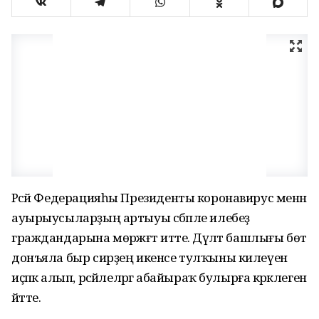
Рәсәй Федерацияһы Президенты коронавирус менән
ауырыусыларҙың артыуы сәбәпле илебеҙ
граждандарына мөрәжәғәт итте. Дәүләт башлығы бөтә
донъяла быр сирҙең икенсе тулҡыны килеүен
иҫәпкә алып, рәсәйлеләргә абайыраҡ булырға кәрәклеген
әйтте.