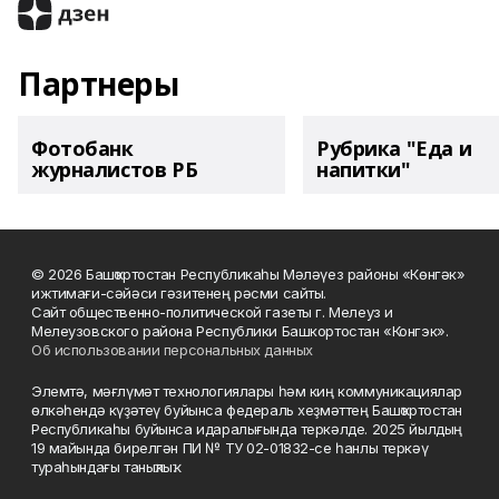
Партнеры
Фотобанк
Рубрика "Еда и
журналистов РБ
напитки"
© 2026 Башҡортостан Республикаһы Мәләүез районы «Көнгәк»
ижтимағи-сәйәси гәзитенең рәсми сайты.
Сайт общественно-политической газеты г. Мелеуз и
Мелеузовского района Республики Башкортостан «Конгэк».
Об использовании персональных данных
Элемтә, мәғлүмәт технологиялары һәм киң коммуникациялар
өлкәһендә күҙәтеү буйынса федераль хеҙмәттең Башҡортостан
Республикаһы буйынса идаралығында теркәлде. 2025 йылдың
19 майында бирелгән ПИ № ТУ 02-01832-се һанлы теркәү
тураһындағы таныҡлыҡ.