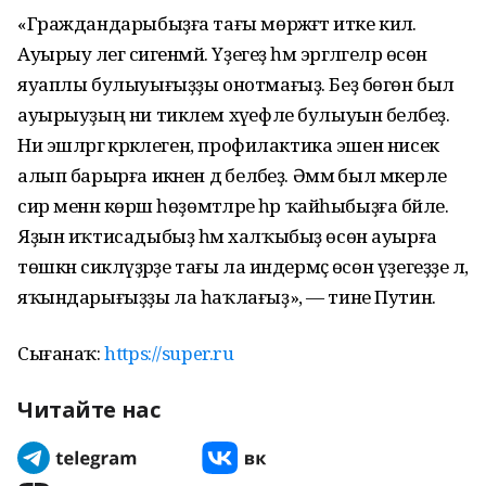
«Граждандарыбыҙға тағы мөрәжәғәт итке килә.
Ауырыу әлегә сигенмәй. Үҙегеҙ һәм эргәләгеләр өсөн
яуаплы булыуығыҙҙы онотмағыҙ. Беҙ бөгөн был
ауырыуҙың ни тиклем хәүефле булыуын беләбеҙ.
Ни эшләргә кәрәклеген, профилактика эшен нисек
алып барырға икәнен дә беләбеҙ. Әммә был мәкерле
сир менән көрәш һөҙөмтәләре һәр ҡайһыбыҙға бәйле.
Яҙын иҡтисадыбыҙ һәм халҡыбыҙ өсөн ауырға
төшкән сикләүҙәрҙе тағы ла индермәҫ өсөн үҙегеҙҙе лә,
яҡындарығыҙҙы ла һаҡлағыҙ», — тине Путин.
Сығанаҡ:
https://super.ru
Читайте нас