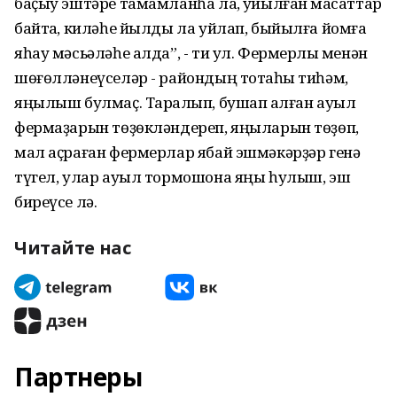
баҫыу эштәре тамамланһа ла, ҡуйылған маҡсаттар
байтаҡ, киләһе йылды ла уйлап, быйылға йомғаҡ
яһау мәсьәләһе алда”, - ти ул. Фермерлыҡ менән
шөғөлләнеүселәр - райондың тотҡаһы тиһәм,
яңылыш булмаҫ. Тарҡалып, бушап ҡалған ауыл
фермаҙарын төҙөкләндереп, яңыларын төҙөп,
мал аҫраған фермерлар ябай эшмәкәрҙәр генә
түгел, улар ауыл тормошона яңы һулыш, эш
биреүсе лә.
Читайте нас
Партнеры