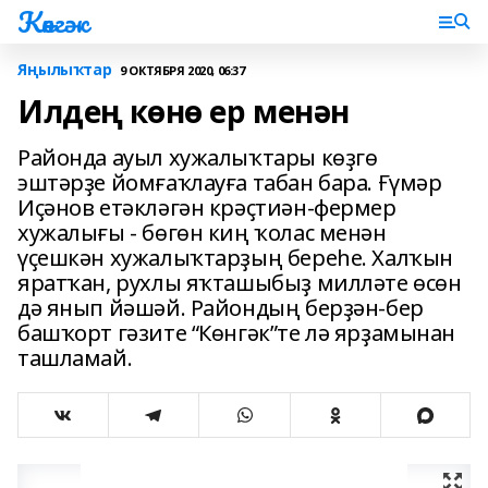
Көнгәк
Яңылыҡтар
9 ОКТЯБРЯ 2020, 06:37
Илдең көнө ер менән
Районда ауыл хужалыҡтары көҙгө
эштәрҙе йомғаҡлауға табан бара. Ғүмәр
Иҫәнов етәкләгән крәҫтиән-фермер
хужалығы - бөгөн киң ҡолас менән
үҫешкән хужалыҡтарҙың береһе. Халҡын
яратҡан, рухлы яҡташыбыҙ милләте өсөн
дә янып йәшәй. Райондың берҙән-бер
башҡорт гәзите “Көнгәк”те лә ярҙамынан
ташламай.