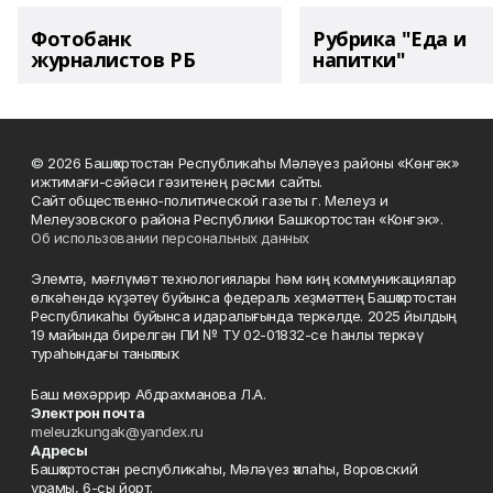
Фотобанк
Рубрика "Еда и
журналистов РБ
напитки"
© 2026 Башҡортостан Республикаһы Мәләүез районы «Көнгәк»
ижтимағи-сәйәси гәзитенең рәсми сайты.
Сайт общественно-политической газеты г. Мелеуз и
Мелеузовского района Республики Башкортостан «Конгэк».
Об использовании персональных данных
Элемтә, мәғлүмәт технологиялары һәм киң коммуникациялар
өлкәһендә күҙәтеү буйынса федераль хеҙмәттең Башҡортостан
Республикаһы буйынса идаралығында теркәлде. 2025 йылдың
19 майында бирелгән ПИ № ТУ 02-01832-се һанлы теркәү
тураһындағы таныҡлыҡ.
Баш мөхәррир Абдрахманова Л.А.
Электрон почта
meleuzkungak@yandex.ru
Адресы
Башҡортостан республикаһы, Мәләүез ҡалаһы, Воровский
урамы, 6-сы йорт.