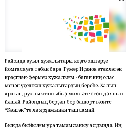
Районда ауыл хужалыҡтары көҙгө эштәрҙе
йомғаҡлауға табан бара. Ғүмәр Иҫәнов етәкләгән
крәҫтиән-фермер хужалығы - бөгөн киң ҡолас
менән үҫешкән хужалыҡтарҙың береһе. Халҡын
яратҡан, рухлы яҡташыбыҙ милләте өсөн дә янып
йәшәй. Райондың берҙән-бер башҡорт гәзите
“Көнгәк”те лә ярҙамынан ташламай.
Бында быйылғы ураҡ тамамланыу алдында. Иң