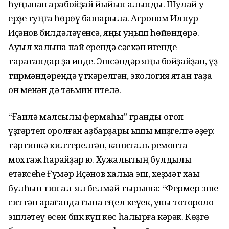
һуңынан ҡарабойҙай йыйып алынды. Шулай уҡ
ерҙе туңға һөрөү башҡарыла. Агроном Илнур
Иҫәнов билдәләүенсә, яңы уңыш һөйөндөрә.
Ауыл халҡына пай ерендә сәскән игенде
таратҡандар ҙа инде. Эшсәндәр яңы бойҙайҙан, үҙ
тирмәндәрендә үткәрелгән, экология яҡтан таҙа
он менән дә тәьмин ителә.
“Ғаилә малсылыҡ фермаһы” гранды отоп
үҙгәртеп ҡоролған аҙбарҙары ҡышҡы миҙгелгә әҙер:
тәртипкә килтерелгән, капиталь ремонтҡа
мохтаж һарайҙар юҡ. Хужалыҡтың булдыҡлы
етәксеһе Ғүмәр Иҫәнов халыҡҡа эш, хеҙмәт хаҡы
булһын тип ал-ял белмәй тырыша: “Фермер эше
ситтән ҡарағанда ғына еңел кеүек, уны тотороҡло
эшләтеү өсөн бик күп көс һалырға кәрәк. Көҙгө