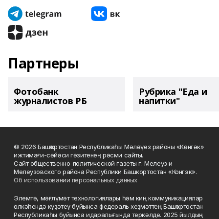
Партнеры
Фотобанк
Рубрика "Еда и
журналистов РБ
напитки"
© 2026 Башҡортостан Республикаһы Мәләүез районы «Көнгәк»
ижтимағи-сәйәси гәзитенең рәсми сайты.
Сайт общественно-политической газеты г. Мелеуз и
Мелеузовского района Республики Башкортостан «Конгэк».
Об использовании персональных данных
Элемтә, мәғлүмәт технологиялары һәм киң коммуникациялар
өлкәһендә күҙәтеү буйынса федераль хеҙмәттең Башҡортостан
Республикаһы буйынса идаралығында теркәлде. 2025 йылдың