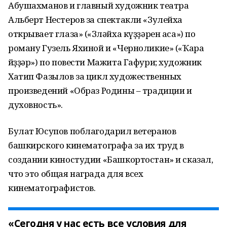
Абушахманов и главный художник театра
Альберт Нестеров за спектакли «Зулейха
открывает глаза» («Зөләйха күҙҙәрен аса») по
роману Гузель Яхиной и «Черноликие» («Ҡара
йөҙҙәр») по повести Мажита Гафури; художник
Хатип Фазылов за цикл художественных
произведений «Образ Родины – традиции и
духовность».
Булат Юсупов поблагодарил ветеранов
башкирского кинематографа за их труд в
создании киностудии «Башкортостан» и сказал,
что это общая награда для всех
кинематографистов.
«Сегодня у нас есть все условия для