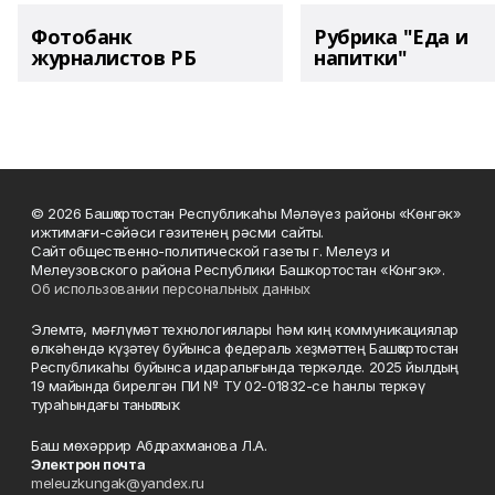
Фотобанк
Рубрика "Еда и
журналистов РБ
напитки"
© 2026 Башҡортостан Республикаһы Мәләүез районы «Көнгәк»
ижтимағи-сәйәси гәзитенең рәсми сайты.
Сайт общественно-политической газеты г. Мелеуз и
Мелеузовского района Республики Башкортостан «Конгэк».
Об использовании персональных данных
Элемтә, мәғлүмәт технологиялары һәм киң коммуникациялар
өлкәһендә күҙәтеү буйынса федераль хеҙмәттең Башҡортостан
Республикаһы буйынса идаралығында теркәлде. 2025 йылдың
19 майында бирелгән ПИ № ТУ 02-01832-се һанлы теркәү
тураһындағы таныҡлыҡ.
Баш мөхәррир Абдрахманова Л.А.
Электрон почта
meleuzkungak@yandex.ru