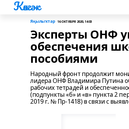
Көнгәк
Яңылыҡтар
16 ОКТЯБРЯ 2020, 14:03
Эксперты ОНФ у
обеспечения ш
пособиями
Народный фронт продолжит мони
лидера ОНФ Владимира Путина о
рабочих тетрадей и обеспеченн
(подпункты «б» и «в» пункта 2 п
2019 г. № Пр-1418) в связи с вы