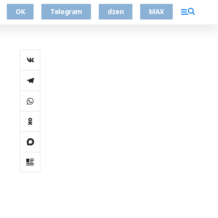
ОК
Telegram
dzen
MAX
,