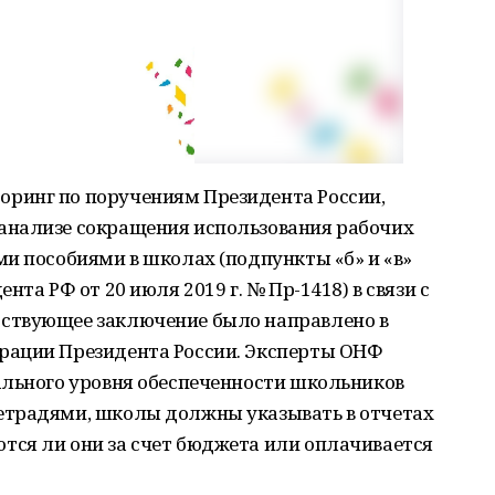
ринг по поручениям Президента России,
анализе сокращения использования рабочих
и пособиями в школах (подпункты «б» и «в»
та РФ от 20 июля 2019 г. № Пр-1418) в связи с
ствующее заключение было направлено в
рации Президента России. Эксперты ОНФ
ального уровня обеспеченности школьников
етрадями, школы должны указывать в отчетах
ся ли они за счет бюджета или оплачивается