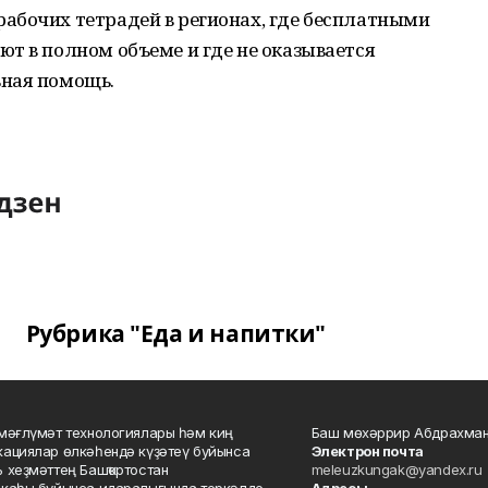
абочих тетрадей в регионах, где бесплатными
т в полном объеме и где не оказывается
ьная помощь.
Рубрика "Еда и напитки"
мәғлүмәт технологиялары һәм киң
Баш мөхәррир Абдрахман
ациялар өлкәһендә күҙәтеү буйынса
Электрон почта
 хеҙмәттең Башҡортостан
meleuzkungak@yandex.ru