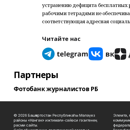
устранению дефицита бесплатных р
рабочими тетрадями не обеспечиваю
соответствующая адресная социал
Читайте нас
Партнеры
Фотобанк журналистов РБ
© 2026 Башҡортостан Республикаһы Мәләүез
Элемтә, 
районы «Көнгәк» ижтимағи-сәйәси гәзитенең
коммуник
рәсми сайты.
федераль