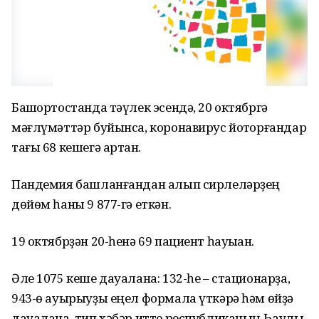
Башҡортостанда тәүлек эсендә, 20 октябргә
мәғлүмәттәр буйынса, коронавирус йоҡторғандар
тағы 68 кешегә артҡан.
Пандемия башланғандан алып сирлеләрҙең
дөйөм һаны 9 877-гә еткән.
19 октябрҙән 20-һенә 69 пациент һауыҡҡан.
Әле 1075 кеше дауалана: 132-һе – стационарҙа,
943-ө ауырыуҙы еңел формала үткәрә һәм өйҙә
дауалана, тип хәбәр итте республиканың Һаулыҡ