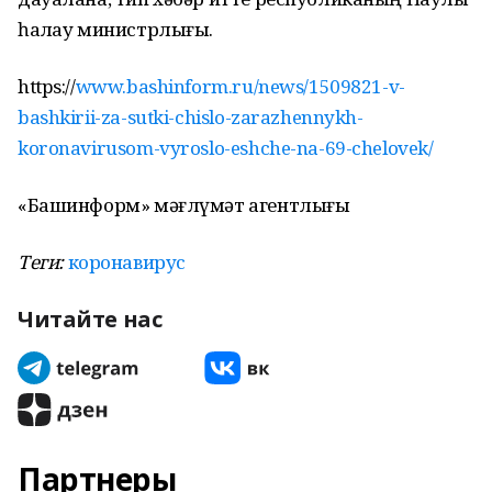
һаҡлау министрлығы.
https://
www.bashinform.ru/news/1509821-v-
bashkirii-za-sutki-chislo-zarazhennykh-
koronavirusom-vyroslo-eshche-na-69-chelovek/
«Башинформ» мәғлүмәт агентлығы
Теги:
коронавирус
Читайте нас
Партнеры