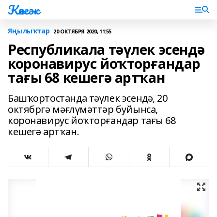
Көнгәк
Яңылыҡтар
20 ОКТЯБРЯ 2020, 11:55
Республикала тәүлек эсендә
коронавирус йоҡторғандар
тағы 68 кешегә артҡан
Башҡортостанда тәүлек эсендә, 20
октябргә мәғлүмәттәр буйынса,
коронавирус йоҡторғандар тағы 68
кешегә артҡан.