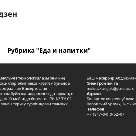
Рубрика "Еда и напитки"
мәғлүмәт технологиялары һәм киң
Баш мөхәррир Абдрахман
ациялар өлкәһендә күҙәтеү буйынса
Электрон почта
 хеҙмәттең Башҡортостан
meleuzkungak@yandex.ru
каһы буйынса идаралығында теркәлде.
Адресы
дың 19 майында бирелгән ПИ № ТУ 02-
Башҡортостан республикаһ
һанлы теркәү тураһындағы таныҡлыҡ.
Воровский урамы, 6-сы йо
Телефон
+7 (347-64) 3-52-07