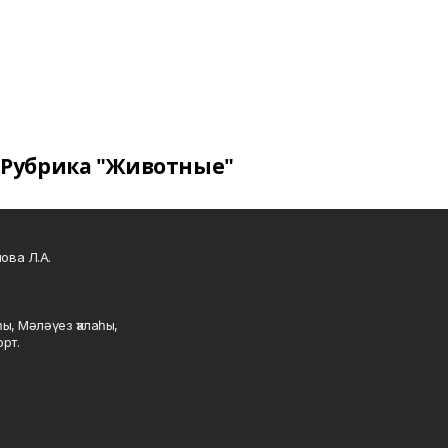
Рубрика "Животные"
ова Л.А.
ы, Мәләүез ҡалаһы,
рт.