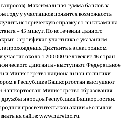
 вопросов). Максимальная сумма баллов за
том году у участников появится возможность
олучить историческую справку со ссылками на
анта – 45 минут. По истечении данного
акрыт. Сертификат участника с указанием
сле прохождения Диктанта в электронном
и участие около 1 200 000 человек из 46 стран.
афического диктанта» выступают Федеральное
ей и Министерство национальной политики
ором в Республике Башкортостан выступают
и Башкортостан, Министерство образования
м дружбы народов Республики Башкортостан.
родной просветительской акции «Большой
нать на сайте: www.miretno.ru.