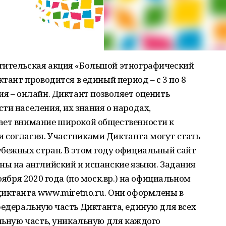
тительская акция «Большой этнографический
ктант проводится в единый период – с 3 по 8
ия – онлайн. Диктант позволяет оценить
ти населения, их знания о народах,
ает внимание широкой общественности к
 согласия. Участниками Диктанта могут стать
убежных стран. В этом году официальный сайт
ны на английский и испанские языки. Задания
оября 2020 года (по моск.вр.) на официальном
диктанта www.miretno.ru. Они оформлены в
федеральную часть Диктанта, единую для всех
альную часть, уникальную для каждого