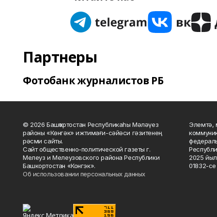
Партнеры
Фотобанк журналистов РБ
© 2026 Башҡортостан Республикаһы Мәләүез
Элемтә, 
районы «Көнгәк» ижтимағи-сәйәси гәзитенең
коммуник
рәсми сайты.
федераль
Сайт общественно-политической газеты г.
Республи
Мелеуз и Мелеузовского района Республики
2025 йыл
Башкортостан «Конгэк».
01832-се 
Об использовании персональных данных