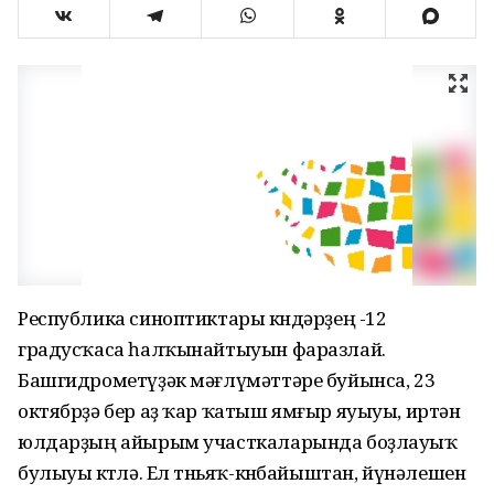
Республика синоптиктары көндәрҙең -12
градусҡаса һалҡынайтыуын фаразлай.
Башгидрометүҙәк мәғлүмәттәре буйынса, 23
октябрҙә бер аҙ ҡар ҡатыш ямғыр яуыуы, иртән
юлдарҙың айырым участкаларында боҙлауыҡ
булыуы көтөлә. Ел төньяҡ-көнбайыштан, йүнәлешен