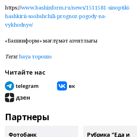
https://
www.bashinform.ru/news/1511581-sinoptiki-
bashkirii-soobshchili-prognoz-pogody-na-
vykhodnye/
«Башинформ» мәғлүмәт агентлығы
Теги:
һауа торошо
Читайте нас
Партнеры
Фотобанк
Рубрика "Еда и