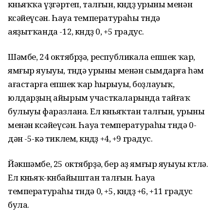
көньяҡҡа үҙгәртеп, талғын, көндөҙ урыны менән
көсәйеүсән. Һауа температураһы төндә
аяҙытҡанда -12, көндөҙ 0, +5 градус.
Шәмбе, 24 октябрҙә, республикала епшек ҡар,
ямғыр яуыуы, төндә урыны менән сымдарға һәм
ағастарға епшек ҡар һырыуы, боҙлауыҡ,
юлдарҙың айырым участкаларында тайғаҡ
булыуы фаразлана. Ел көньяҡтан талғын, урыны
менән көсәйеүсән. Һауа температураһы төндә 0-
дән -5-кә тиклем, көндөҙ +4, +9 градус.
Йәкшәмбе, 25 октябрҙә, бер аҙ ямғыр яуыуы көтөлә.
Ел көньяҡ-көнбайыштан талғын. Һауа
температураһы төндә 0, +5, көндөҙ +6, +11 градус
була.