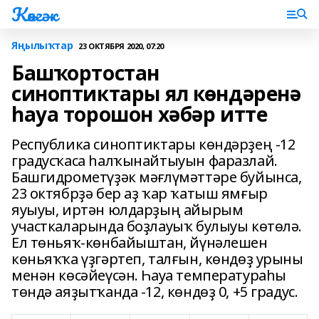
Көнгәк
Яңылыҡтар
23 ОКТЯБРЯ 2020, 07:20
Башҡортостан
синоптиктары ял көндәренә
һауа торошон хәбәр итте
Республика синоптиктары көндәрҙең -12
градусҡаса һалҡынайтыуын фаразлай.
Башгидрометүҙәк мәғлүмәттәре буйынса,
23 октябрҙә бер аҙ ҡар ҡатыш ямғыр
яуыуы, иртән юлдарҙың айырым
участкаларында боҙлауыҡ булыуы көтөлә.
Ел төньяҡ-көнбайыштан, йүнәлешен
көньяҡҡа үҙгәртеп, талғын, көндөҙ урыны
менән көсәйеүсән. Һауа температураһы
төндә аяҙытҡанда -12, көндөҙ 0, +5 градус.