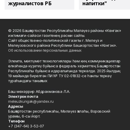
журналистов РБ
напитки"
© 2026 Башҡортостан Республикаһы Мәләүез районы «Көнгәк»
ижтимағи-сәйәси гәзитенең рәсми сайты.
Сайт общественно-политической газеты г. Мелеуз и
Мелеузовского района Республики Башкортостан «Конгэк».
Об использовании персональных данных
Элемтә, мәғлүмәт технологиялары һәм киң коммуникациялар
өлкәһендә күҙәтеү буйынса федераль хеҙмәттең Башҡортостан
Республикаһы буйынса идаралығында теркәлде. 2025 йылдың
19 майында бирелгән ПИ № ТУ 02-01832-се һанлы теркәү
тураһындағы таныҡлыҡ.
Баш мөхәррир Абдрахманова Л.А.
Электрон почта
meleuzkungak@yandex.ru
Адресы
Башҡортостан республикаһы, Мәләүез ҡалаһы, Воровский
урамы, 6-сы йорт.
Телефон
+7 (347-64) 3-52-07