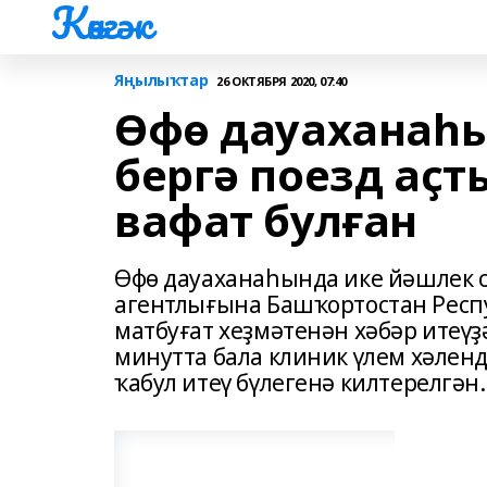
Көнгәк
Яңылыҡтар
26 ОКТЯБРЯ 2020, 07:40
Өфө дауаханаһы
бергә поезд аҫ
вафат булған
Өфө дауаханаһында ике йәшлек 
агентлығына Башҡортостан Рес
матбуғат хеҙмәтенән хәбәр итеүҙәр
минутта бала клиник үлем хәлен
ҡабул итеү бүлегенә килтерелгән.