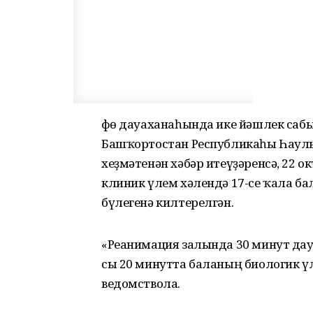
Өфө дауаханаһында ике йәшлек саб
Башҡортостан Республикаһы Һаул
хеҙмәтенән хәбәр итеүҙәренсә, 22 ок
клиник үлем хәлендә 17-се ҡала б
бүлегенә килтерелгән.
«Реанимация залында 30 минут дау
сы 20 минутта баланың биологик үл
ведомствола.