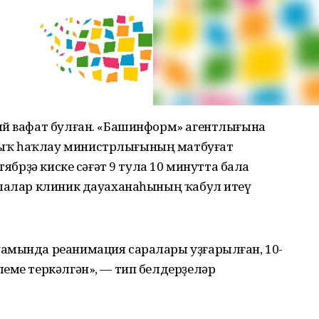
ый вафат булған. «Башинформ» агентлығына
ыҡ һаҡлау министрлығының матбуғат
тябрҙә киске сәғәт 9 тула 10 минутта бала
алалар клиник дауаханаһының ҡабул итеү
амында реанимация саралары уҙғарылған, 10-
еме теркәлгән», — тип белдерҙеләр