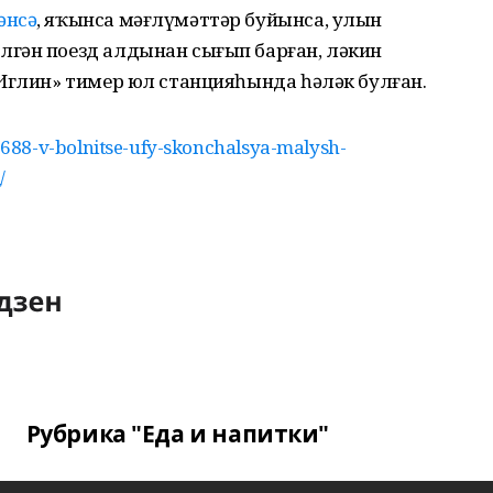
әнсә
, яҡынса мәғлүмәттәр буйынса, улын
гән поезд алдынан сығып барған, ләкин
«Иглин» тимер юл станцияһында һәләк булған.
88-v-bolnitse-ufy-skonchalsya-malysh-
/
Рубрика "Еда и напитки"