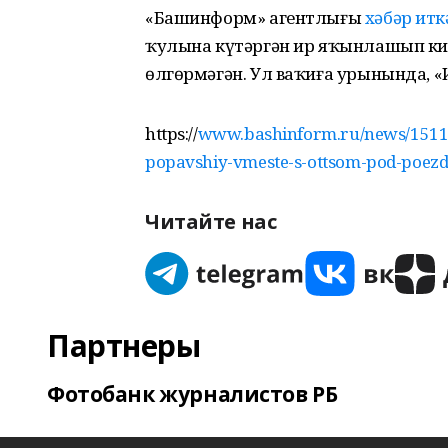
«Башинформ» агентлығы
хәбәр итк
ҡулына күтәргән ир яҡынлашып кил
өлгөрмәгән. Ул ваҡиға урынында, 
https://
www.bashinform.ru/news/15116
popavshiy-vmeste-s-ottsom-pod-poezd
Читайте нас
Партнеры
Фотобанк журналистов РБ