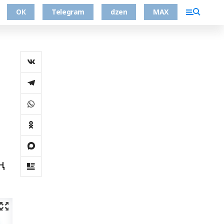
ОК
Telegram
dzen
MAX
ң