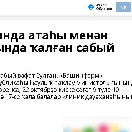
+17 °С
VK
Облачно
нда атаһы менән
тында ҡалған сабый
сабый вафат булған. «Башинформ»
публикаһы Һаулыҡ һаҡлау министрлығының
енсә, 22 октябрҙә киске сәғәт 9 тула 10
дә 17-се ҡала балалар клиник дауаханаһыны