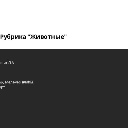
Рубрика "Животные"
ова Л.А.
ы, Мәләүез ҡалаһы,
рт.