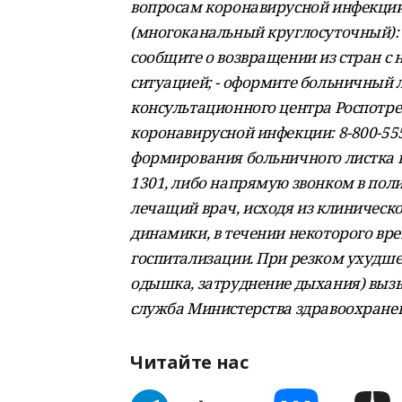
вопросам коронавирусной инфекции 8 
(многоканальный круглосуточный): -
сообщите о возвращении из стран с
ситуацией; - оформите больничный л
консультационного центра Роспотр
коронавирусной инфекции: 8-800-555
формирования больничного листка н
1301, либо напрямую звонком в пол
лечащий врач, исходя из клиническ
динамики, в течении некоторого в
госпитализации. При резком ухудше
одышка, затруднение дыхания) выз
служба Министерства здравоохране
Читайте нас