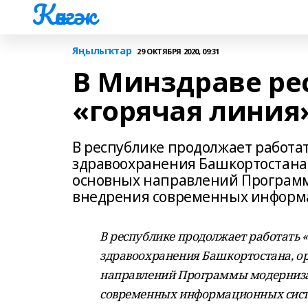
Көнгәк
Яңылыҡтар
29 ОКТЯБРЯ 2020, 09:31
В Минздраве ре
«горячая линия
В республике продолжает работа
здравоохранения Башкортостана,
основных направлений Программ
внедрения современных информ
В республике продолжает работать 
здравоохранения Башкортостана, ор
направлений Программы модернизац
современных информационных систе