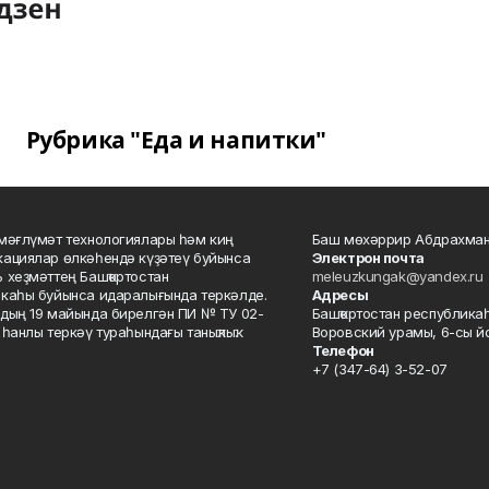
Рубрика "Еда и напитки"
мәғлүмәт технологиялары һәм киң
Баш мөхәррир Абдрахман
ациялар өлкәһендә күҙәтеү буйынса
Электрон почта
 хеҙмәттең Башҡортостан
meleuzkungak@yandex.ru
каһы буйынса идаралығында теркәлде.
Адресы
дың 19 майында бирелгән ПИ № ТУ 02-
Башҡортостан республикаһ
һанлы теркәү тураһындағы таныҡлыҡ.
Воровский урамы, 6-сы йо
Телефон
+7 (347-64) 3-52-07