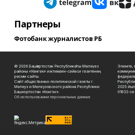
Партнеры
Фотобанк журналистов РБ
© 2026 Башҡортостан Республикаһы Мәләүез
Элемтә, 
районы «Көнгәк» ижтимағи-сәйәси гәзитенең
коммуник
рәсми сайты.
федераль
Сайт общественно-политической газеты г.
Республи
Мелеуз и Мелеузовского района Республики
2025 йыл
Башкортостан «Конгэк».
01832-се 
Об использовании персональных данных