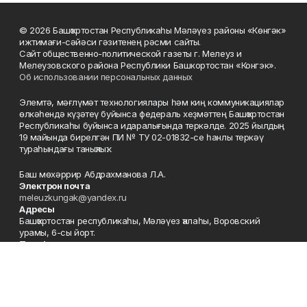
© 2026 Башҡортостан Республикаһы Мәләүез районы «Көнгәк»
ижтимағи-сәйәси гәзитенең рәсми сайты.
Сайт общественно-политической газеты г. Мелеуз и
Мелеузовского района Республики Башкортостан «Конгэк».
Об использовании персональных данных
Элемтә, мәғлүмәт технологиялары һәм киң коммуникациялар
өлкәһендә күҙәтеү буйынса федераль хеҙмәттең Башҡортостан
Республикаһы буйынса идаралығында теркәлде. 2025 йылдың
19 майында бирелгән ПИ № ТУ 02-01832-се һанлы теркәү
тураһындағы таныҡлыҡ.
Баш мөхәррир Абдрахманова Л.А.
Электрон почта
meleuzkungak@yandex.ru
Адресы
Башҡортостан республикаһы, Мәләүез ҡалаһы, Воровский
урамы, 6-сы йорт.
Телефон
+7 (347-64) 3-52-07