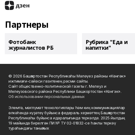
Партнеры
Фотобанк
Рубрика "Еда и
журналистов РБ
напитки"
© 2026 Башҡортостан Республикаһы Мәләүез районы «Көнгәк»
ижтимағи-сәйәси гәзитенең рәсми сайты.
Сайт общественно-политической газеты г. Мелеуз и
Мелеузовского района Республики Башкортостан «Конгэк».
Об использовании персональных данных
Элемтә, мәғлүмәт технологиялары һәм киң коммуникациялар
өлкәһендә күҙәтеү буйынса федераль хеҙмәттең Башҡортостан
Республикаһы буйынса идаралығында теркәлде. 2025 йылдың
19 майында бирелгән ПИ № ТУ 02-01832-се һанлы теркәү
тураһындағы таныҡлыҡ.