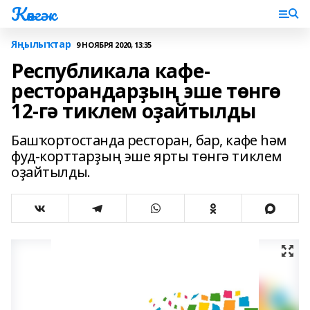
Көнгәк
Яңылыҡтар
9 НОЯБРЯ 2020, 13:35
Республикала кафе-
ресторандарҙың эше төнгө
12-гә тиклем оҙайтылды
Башҡортостанда ресторан, бар, кафе һәм
фуд-корттарҙың эше ярты төнгә тиклем
оҙайтылды.