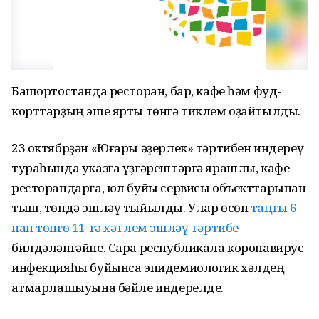
Башҡортостанда ресторан, бар, кафе һәм фуд-
корттарҙың эше ярты төнгә тиклем оҙайтылды.
23 октябрҙән «Юғары әҙерлек» тәртибен индереү
тураһында указға үҙгәрештәргә ярашлы, кафе-
ресторандарға, юл буйы сервисы объекттарынан
тыш, төндә эшләү тыйылды. Улар өсөн
таңғы 6-
нан төнгө 11-гә хәтлем эшләү тәртибе
билдәләнгәйне. Сара республикала коронавирус
инфекцияһы буйынса эпидемиологик хәлдең
ҡатмарлашыуына бәйле индерелде.