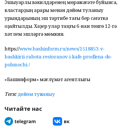
Эшҡыуарлыҡ вәкилдәренең мөрәжәғәте буйынса,
властарҙың ҡарары менән дөйөм туҡланыу
урындарының эш тәртибе тағы бер сәғәткә
оҙайтылды. Хәҙер улар таңғы 6-нан төнгө 12-гә
хәтлем эшләргә мөмкин.
https://
www.bashinform.ru/news/1518853-v-
bashkirii-rabota-restoranov-i-kafe-prodlena-do-
polunochi-/
«Башинформ» мәғлүмәт агентлығы
Теги:
дөйөм туҡланыу
Читайте нас