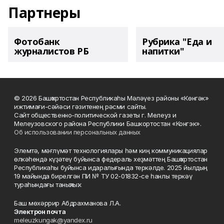
Партнеры
Фотобанк
Рубрика "Еда и
журналистов РБ
напитки"
© 2026 Башҡортостан Республикаһы Мәләүез районы «Көнгәк»
ижтимағи-сәйәси гәзитенең рәсми сайты.
Сайт общественно-политической газеты г. Мелеуз и
Мелеузовского района Республики Башкортостан «Конгэк».
Об использовании персональных данных
Элемтә, мәғлүмәт технологиялары һәм киң коммуникациялар
өлкәһендә күҙәтеү буйынса федераль хеҙмәттең Башҡортостан
Республикаһы буйынса идаралығында теркәлде. 2025 йылдың
19 майында бирелгән ПИ № ТУ 02-01832-се һанлы теркәү
тураһындағы таныҡлыҡ.
Баш мөхәррир Абдрахманова Л.А.
Электрон почта
meleuzkungak@yandex.ru