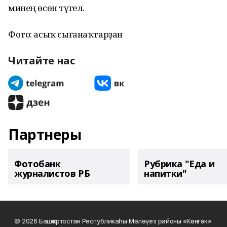
минең өсөн түгел.
Фото: асыҡ сығанаҡтарҙан
Читайте нас
Партнеры
Фотобанк
Рубрика "Еда и
журналистов РБ
напитки"
© 2026 Башҡортостан Республикаһы Мәләүез районы «Көнгәк»