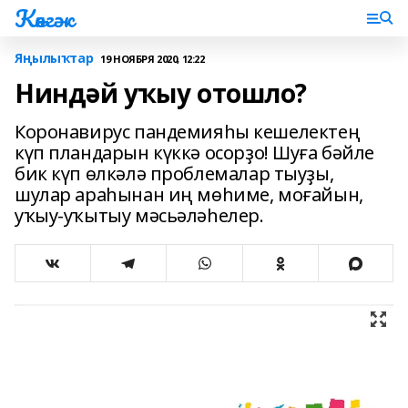
Көнгәк
Яңылыҡтар
19 НОЯБРЯ 2020, 12:22
Ниндәй уҡыу отошло?
Коронавирус пандемияһы кешелектең
күп пландарын күккә осорҙо! Шуға бәйле
бик күп өлкәлә проблемалар тыуҙы,
шулар араһынан иң мөһиме, моғайын,
уҡыу-уҡытыу мәсьәләһелер.