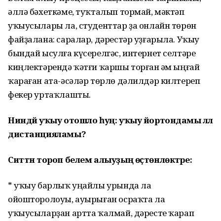
әллә бәхеткәме, туҡталып тормай, мәктәп
уҡыусылары ла, студенттар ҙа онлайн төрөн
файҙалана: саралар, дәрестәр уҙғарыла. Уҡыу
бындай ысулға күсерелгәс, интернет селтәре
киңлектәрендә ҡәтғи ҡаршы торған һәм ыңғай
ҡараған ата-әсәләр төрлө дәлилдәр килтереп
фекер уртаҡлашты.
Ниндәй уҡыу отошло һуң: уҡыу йортондамы әллә
дистанцияламы?
Ситтән тороп белем алыуҙың өҫтөнлөктәре:
* уҡыу барлыҡ уңайлы урында ла
ойошторолоуы, ауырыған осраҡта ла
уҡыусыларҙан артта ҡалмай, дәресте ҡарап