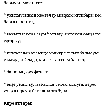
барыу мөмкинлеге;
* уҡытыусының кемгәлер айырым иғтибары юҡ,
барыһы ла тигеҙ;
* ваҡытты юлға сарыф итмәү, артығын файҙалы
уҙғарыу;
* уҡыусылар араһында конкурентлыҡ булмауы:
уҡыуҙа, кейемдә, гаджеттарҙа һәм башҡа;
* баланың хәүефһеҙлеге;
* өйҙә уҡып, күп ваҡытты белем алыуға, дәрес
үҙләштереүгә бағышларға була.
Кире яҡтары: