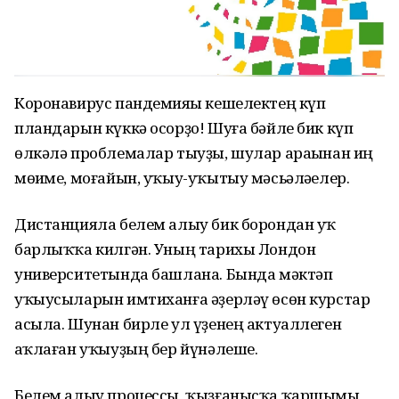
Коронавирус пандемияһы кешелектең күп
пландарын күккә осорҙо! Шуға бәйле бик күп
өлкәлә проблемалар тыуҙы, шулар араһынан иң
мөһиме, моғайын, уҡыу-уҡытыу мәсьәләһелер.
Дистанцияла белем алыу бик борондан уҡ
барлыҡҡа килгән. Уның тарихы Лондон
университетында башлана. Бында мәктәп
уҡыусыларын имтиханға әҙерләү өсөн курстар
асыла. Шунан бирле ул үҙенең актуаллеген
һаҡлаған уҡыуҙың бер йүнәлеше.
Белем алыу процессы, ҡыҙғанысҡа ҡаршымы,