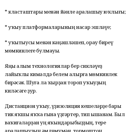
* класташтары менән йәнле аралашыу юҡлығы;
* уҡыу платформаларының насар эшләүе;
* уҡытыусы менән кәңәшләшеп, һорау биреү
мөмкинлеге булмауы.
Яңы алым технологиялар бер сикләүһеҙ
лайыҡлы кимәлдә белем алырға мөмкинлек
бирәсәк. Шуға ла ҡырҙан тороп уҡыуҙың
киләсәге ҙур.
Дистанцион уҡыу, үҙизоляция кешеләрҙе бары
тик яҡшы яҡҡа ғына үҙгәртер, тип ышанам. Был
ваҡиғаларҙан һуң яҡындарыбыҙҙың, тере
аралашыуҙың һәм ғөмүмән, тормоштоң,