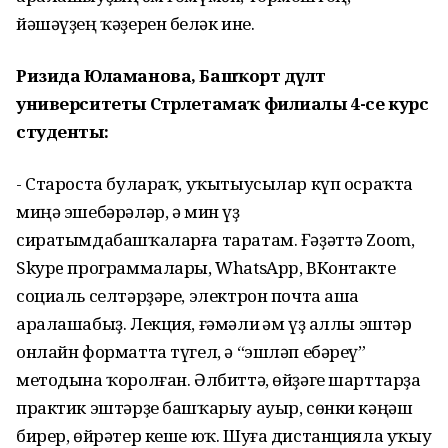
йәшәүҙең ҡәҙерен белһәк ине.
Ризида Юламанова, Башҡорт дәүләт
университеты Стәрлетамаҡ филиалы 4-се курс
студенты:
- Староста булараҡ, уҡытыусылар күп осраҡта
миңә эшебәрәләр, ә мин үҙ
сиратымдабашҡаларға таратам. Ғәҙәттә Zoom,
Skype программалары, WhatsApp, ВКонтакте
социаль селтәрҙәре, электрон почта аша
аралашабыҙ. Лекция, ғәмәли һәм үҙ аллы эштәр
онлайн форматта түгел, ә “эшләп ебәреү”
методына ҡоролған. Әлбиттә, өйҙәге шарттарҙа
практик эштәрҙе башҡарыу ауыр, сөнки кәңәш
бирер, өйрәтер кеше юҡ. Шуға дистанцияла уҡыу