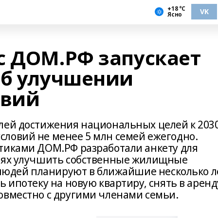
+18 °С
VK
Ясно
с ДОМ.РФ запускает
об улучшении
овий
лей достижения национальных целей к 2030
ловий не менее 5 млн семей ежегодно.
тиками ДОМ.РФ разработали анкету для
стях улучшить собственные жилищные
о людей планируют в ближайшие несколько л
ь ипотеку на новую квартиру, снять в аренд
овместно с другими членами семьи.