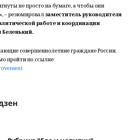
нуты не просто на бумаге, а чтобы они
», – резюмировал
заместитель руководителя
алитической работе и координации
 Беленький.
лающие совершеннолетние граждане России.
о пройти по ссылке:
provement