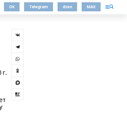
ОК
Telegram
dzen
MAX
 г.
ет
у