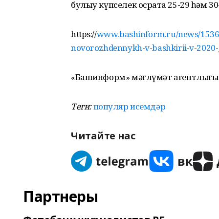
булыу күпселек осраҡта 25-29 һәм 3
https://
www.bashinform.ru/news/1536
novorozhdennykh-v-bashkirii-v-2020-
«Башинформ» мәғлүмәт агентлығы
Теги:
популяр исемдәр
Читайте нас
Партнеры