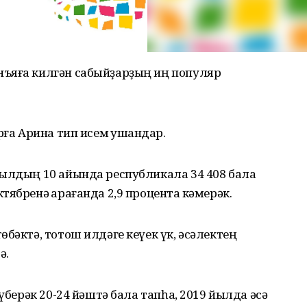
нъяға килгән сабыйҙарҙың иң популяр
ға Арина тип исем ҡушҡандар.
 йылдың 10 айында республикала 34 408 бала
ябренә ҡарағанда 2,9 процентҡа кәмерәк.
бәктә, тотош илдәге кеүек үк, әсәлектең
ә.
күберәк 20-24 йәштә бала тапһа, 2019 йылда әсә