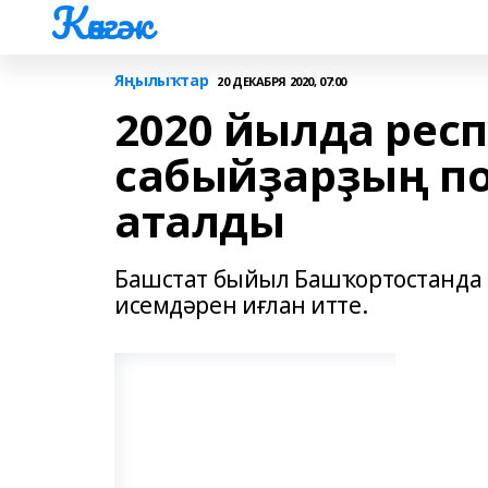
Көнгәк
Яңылыҡтар
20 ДЕКАБРЯ 2020, 07:00
2020 йылда рес
сабыйҙарҙың по
аталды
Башстат быйыл Башҡортостанда 
исемдәрен иғлан итте.