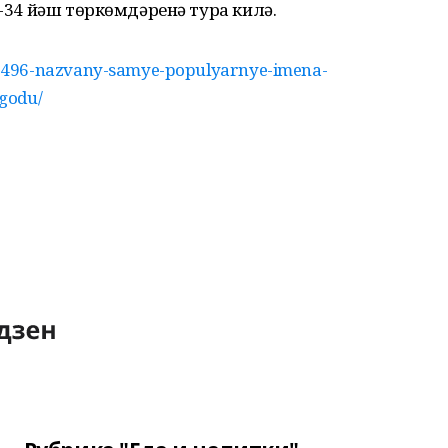
0-34 йәш төркөмдәренә тура килә.
496-nazvany-samye-populyarnye-imena-
godu/