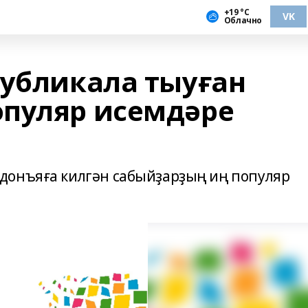
+19 °С
VK
Облачно
публикала тыуған
пуляр исемдәре
донъяға килгән сабыйҙарҙың иң популяр