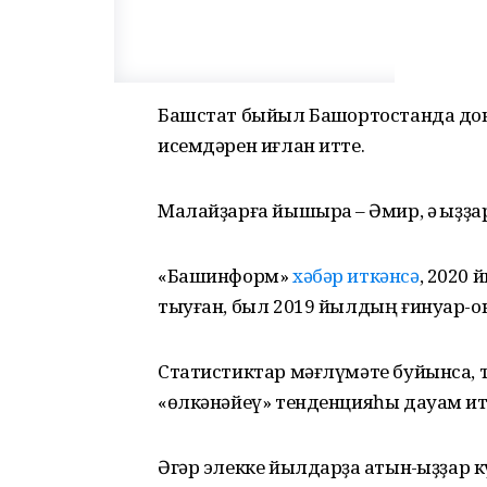
Башстат быйыл Башҡортостанда до
исемдәрен иғлан итте.
Малайҙарға йышыраҡ – Әмир, ә ҡыҙҙар
«Башинформ»
хәбәр иткәнсә
, 2020
тыуған, был 2019 йылдың ғинуар-окт
Статистиктар мәғлүмәте буйынса, тө
«өлкәнәйеү» тенденцияһы дауам ит
Әгәр элекке йылдарҙа ҡатын-ҡыҙҙар 