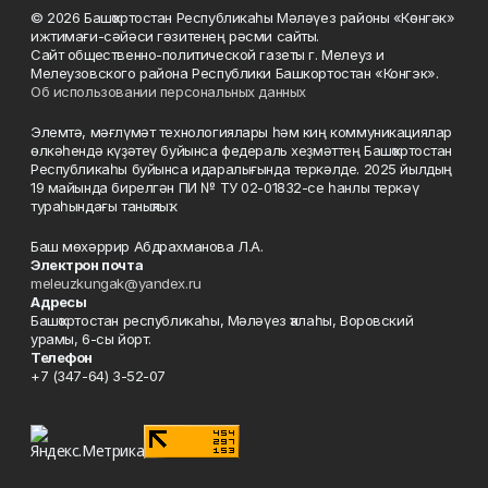
© 2026 Башҡортостан Республикаһы Мәләүез районы «Көнгәк»
ижтимағи-сәйәси гәзитенең рәсми сайты.
Сайт общественно-политической газеты г. Мелеуз и
Мелеузовского района Республики Башкортостан «Конгэк».
Об использовании персональных данных
Элемтә, мәғлүмәт технологиялары һәм киң коммуникациялар
өлкәһендә күҙәтеү буйынса федераль хеҙмәттең Башҡортостан
Республикаһы буйынса идаралығында теркәлде. 2025 йылдың
19 майында бирелгән ПИ № ТУ 02-01832-се һанлы теркәү
тураһындағы таныҡлыҡ.
Баш мөхәррир Абдрахманова Л.А.
Электрон почта
meleuzkungak@yandex.ru
Адресы
Башҡортостан республикаһы, Мәләүез ҡалаһы, Воровский
урамы, 6-сы йорт.
Телефон
+7 (347-64) 3-52-07