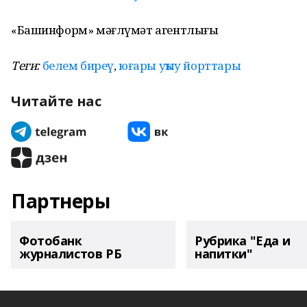
«Башинформ» мәғлүмәт агентлығы
Теги:
белем биреү
,
юғары уҡыу йорттары
Читайте нас
Партнеры
Фотобанк
Рубрика "Еда и
журналистов РБ
напитки"