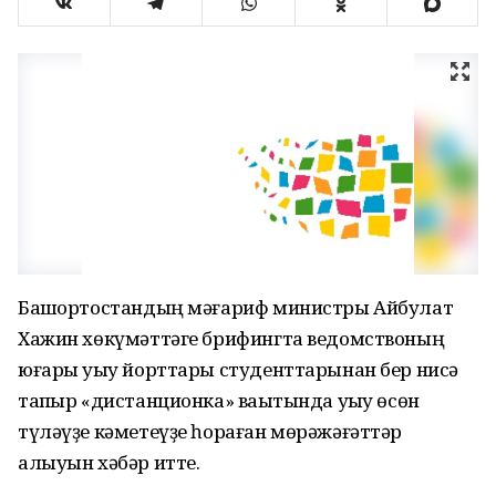
Башҡортостандың мәғариф министры Айбулат
Хажин хөкүмәттәге брифингта ведомствоның
юғары уҡыу йорттары студенттарынан бер нисә
тапҡыр «дистанционка» ваҡытында уҡыу өсөн
түләүҙе кәметеүҙе һораған мөрәжәғәттәр
алыуын хәбәр итте.