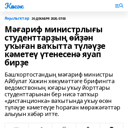
Көнгәк
Яңылыҡтар
20 ДЕКАБРЯ 2020, 07:00
Мәғариф министрлығы
студенттарҙың өйҙән
уҡыған ваҡытта түләүҙе
кәметеү үтенесенә яуап
бирҙе
Башҡортостандың мәғариф министры
Айбулат Хажин хөкүмәттәге брифингта
ведомствоның юғары уҡыу йорттары
студенттарынан бер нисә тапҡыр
«дистанционка» ваҡытында уҡыу өсөн
түләүҙе кәметеүҙе һораған мөрәжәғәттәр
алыуын хәбәр итте.