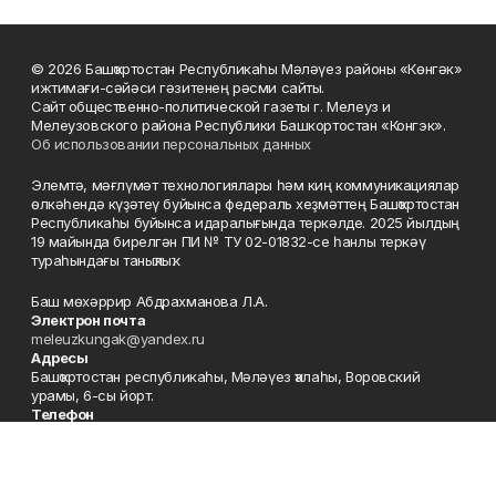
© 2026 Башҡортостан Республикаһы Мәләүез районы «Көнгәк»
ижтимағи-сәйәси гәзитенең рәсми сайты.
Сайт общественно-политической газеты г. Мелеуз и
Мелеузовского района Республики Башкортостан «Конгэк».
Об использовании персональных данных
Элемтә, мәғлүмәт технологиялары һәм киң коммуникациялар
өлкәһендә күҙәтеү буйынса федераль хеҙмәттең Башҡортостан
Республикаһы буйынса идаралығында теркәлде. 2025 йылдың
19 майында бирелгән ПИ № ТУ 02-01832-се һанлы теркәү
тураһындағы таныҡлыҡ.
Баш мөхәррир Абдрахманова Л.А.
Электрон почта
meleuzkungak@yandex.ru
Адресы
Башҡортостан республикаһы, Мәләүез ҡалаһы, Воровский
урамы, 6-сы йорт.
Телефон
+7 (347-64) 3-52-07