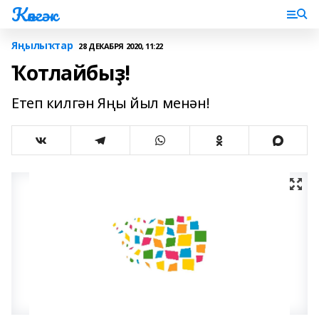
Көнгәк
Яңылыҡтар
28 ДЕКАБРЯ 2020, 11:22
Ҡотлайбыҙ!
Етеп килгән Яңы йыл менән!