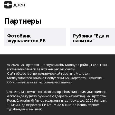
Партнеры
Фотобанк
Рубрика "Еда и
журналистов РБ
напитки"
© 2026 Башҡортостан Республикаһы Мәләүез районы «Көнгәк»
ижтимағи-сәйәси гәзитенең рәсми сайты.
Сайт общественно-политической газеты г. Мелеуз и
Мелеузовского района Республики Башкортостан «Конгэк».
Об использовании персональных данных
Элемтә, мәғлүмәт технологиялары һәм киң коммуникациялар
өлкәһендә күҙәтеү буйынса федераль хеҙмәттең Башҡортостан
Республикаһы буйынса идаралығында теркәлде. 2025 йылдың
19 майында бирелгән ПИ № ТУ 02-01832-се һанлы теркәү
тураһындағы таныҡлыҡ.