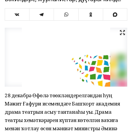
28 декабрҙә Өфөлә төҙөкләндерелгәндән һуң
Мәжит Ғафури исемендәге Башҡорт академия
драма театрын асыу тантанаһы уҙҙы. Драма
театры хеҙмәткәрҙәрен күптән көтөлгән ваҡиға
менән ҡотлау өсөн мәҙәниәт министры Әминә