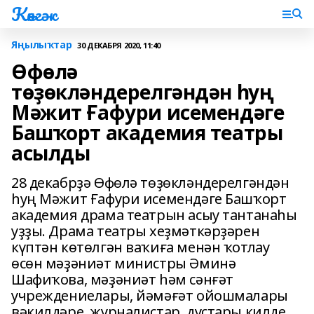
Көнгәк
Яңылыҡтар
30 ДЕКАБРЯ 2020, 11:40
Өфөлә
төҙөкләндерелгәндән һуң
Мәжит Ғафури исемендәге
Башҡорт академия театры
асылды
28 декабрҙә Өфөлә төҙөкләндерелгәндән
һуң Мәжит Ғафури исемендәге Башҡорт
академия драма театрын асыу тантанаһы
уҙҙы. Драма театры хеҙмәткәрҙәрен
күптән көтөлгән ваҡиға менән ҡотлау
өсөн мәҙәниәт министры Әминә
Шафиҡова, мәҙәниәт һәм сәнғәт
учреждениелары, йәмәғәт ойошмалары
вәкилдәре, журналистар, дуҫтары килде.