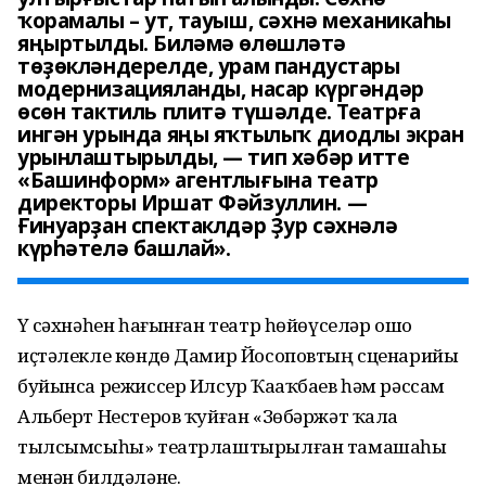
ҡорамалы – ут, тауыш, сәхнә механикаһы
яңыртылды. Биләмә өлөшләтә
төҙөкләндерелде, урам пандустары
модернизацияланды, насар күргәндәр
өсөн тактиль плитә түшәлде. Театрға
ингән урында яңы яҡтылыҡ диодлы экран
урынлаштырылды, — тип хәбәр итте
«Башинформ» агентлығына театр
директоры Иршат Фәйзуллин. —
Ғинуарҙан спектаклдәр Ҙур сәхнәлә
күрһәтелә башлай».
Үҙ сәхнәһен һағынған театр һөйөүселәр ошо
иҫтәлекле көндө Дамир Йосоповтың сценарийы
буйынса режиссер Илсур Ҡаҙаҡбаев һәм рәссам
Альберт Нестеров ҡуйған «Зөбәржәт ҡала
тылсымсыһы» театрлаштырылған тамашаһы
менән билдәләне.