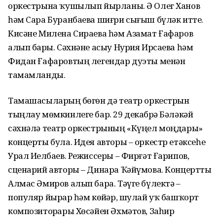
оркестрына ҡушылып йырланы. Ә Олег Ханов
һәм Сара Буранбаева шиғри сығыш бүләк итте.
Кисәне Милена Сираева һәм Азамат Ғафаров
алып барҙы. Сәхнәне асыу Нурия Ирсаева һәм
Фидан Ғафаровтың легендар дуэты менән
тамамланды.
Тамашасыларҙың бөгөн дә театр оркестрын
тыңлау мөмкинлеге бар. 29 декабрҙә Бәләкәй
сәхнәлә театр оркестрының «Күңел моңдары»
концерты була. Идея авторы – оркестр етәксеһе
Урал Иҙелбаев. Режиссеры – Фирғәт Ғарипов,
сценарий авторы – Динара Ҡәйүмова. Концертты
Алмас Әмиров алып бара. Тәүге бүлектә –
популяр йырҙар һәм көйҙәр, шулай уҡ башҡорт
композиторҙары Хөсәйен Әхмәтов, Заһир