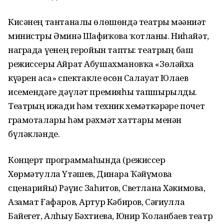
Кисәнең тантаналы өлөшөндә театрҙы мәҙәниәт
министры Әминә Шафиҡова ҡотланы. Ниһайәт,
награда үҙенең геройын тапты: театрҙың баш
режиссеры Айрат Абушахмановҡа «Зөләйха
күҙҙәрен аса» спектакле өсөн Салауат Юлаев
исемендәге дәүләт премияһы тапшырылды.
Театрҙың ижади һәм техник хеҙмәткәрҙәре почет
грамоталары һәм рәхмәт хаттары менән
бүләкләнде.
Концерт программаһында (режиссер
Хөрмәтулла Үтәшев, Динара Ҡәйүмова
сценарийы) Рәүис Заһитов, Светлана Хәкимова,
Азамат Ғафаров, Артур Кәбиров, Сәғиҙулла
Байегет, Алһыу Бәхтиева, Юнир Ҡоланбаев театр