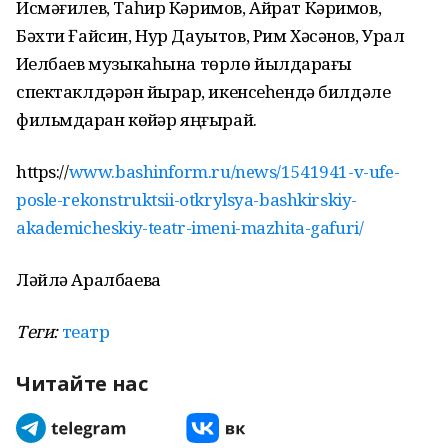
Исмәғилев, Таһир Кәримов, Айрат Кәримов,
Бәхти Ғайсин, Нур Дауытов, Рим Хәсәнов, Урал
Иҙелбаев музыкаһына төрлө йылдарҙағы
спектаклдәрҙән йырҙар, икенсеһендә билдәле
фильмдарҙан көйҙәр яңғырай.
https://
www.bashinform.ru/news/1541941-v-ufe-
posle-rekonstruktsii-otkrylsya-bashkirskiy-
akademicheskiy-teatr-imeni-mazhita-gafuri/
Ләйлә Аралбаева
Теги:
театр
Читайте нас