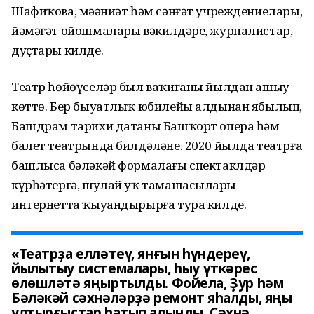
Шафиҡова, мәҙәниәт һәм сәнғәт учреждениелары,
йәмәғәт ойошмалары вәкилдәре, журналистар,
дуҫтары килде.
Театр һөйөүселәр был ваҡиғаны йылдан ашыу
көттө. Бер быуатлыҡ юбилейы алдынан ябылып,
Башдрам тарихи датаны Башҡорт опера һәм
балет театрында билдәләне. 2020 йылда театрға
башлыса бәләкәй формалағы спектаклдәр
күрһәтергә, шулай уҡ тамашасыларҙы
интернетта ҡыуандырырға тура килде.
«Театрҙа елләтеү, янғын һүндереү,
йылытыу системалары, һыу үткәрес
өлөшләтә яңыртылды. Фойела, Ҙур һәм
Бәләкәй сәхнәләрҙә ремонт яһалды, яңы
ултырғыстар һатып алынды. Сәхнә