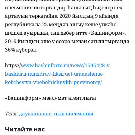
пневмония йоҡторғандар һанының һиҙелерлек
артыуын теркәгәйне. 2020 йылдың 9 айында
республикала 23 меңдән ашыу кеше үпкәһе
шешеп ауырыны, тип хәбәр итте «Башинформ».
2019 йылдың ошо уҡ осоро менән сағыштырғанда
36% күберәк.
https://
www.bashinform.ru/news/1545428-v-
bashkirii-minzdrav-fiksiruet-umenshenie-
kolichestva-vnebolnichnykh-pnevmoniy/
«Башинформ» мәғлүмәт агентлығы
Теги:
дауахананан тыш пневмония
Читайте нас