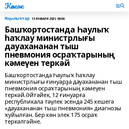
Көнгәк
Яңылыҡтар
13 ЯНВАРЯ 2021, 09:00
Башҡортостанда Һаулыҡ
һаҡлау министрлығы
дауахананан тыш
пневмония осраҡтарының
кәмеүен теркәй
Башҡортостанда Һаулыҡ һаҡлау
министрлығы ғинуарҙа дауахананан тыш
пневмония осраҡтарының кәмеүен
теркәй.Әйтәйек, 12 ғинуарға
республикала тәүлек эсендә 245 кешегә
«дауахананан тыш пневмония» диагнозы
ҡуйылған. Бер көн элек 175 осраҡ
теркәлгәйне.