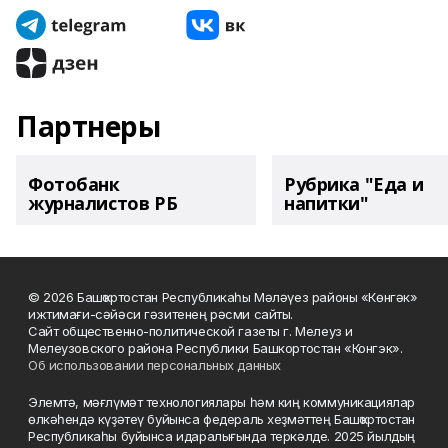
Партнеры
Фотобанк
Рубрика "Еда и
журналистов РБ
напитки"
© 2026 Башҡортостан Республикаһы Мәләүез районы «Көнгәк»
ижтимағи-сәйәси гәзитенең рәсми сайты.
Сайт общественно-политической газеты г. Мелеуз и
Мелеузовского района Республики Башкортостан «Конгэк».
Об использовании персональных данных
Элемтә, мәғлүмәт технологиялары һәм киң коммуникациялар
өлкәһендә күҙәтеү буйынса федераль хеҙмәттең Башҡортостан
Республикаһы буйынса идаралығында теркәлде. 2025 йылдың