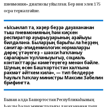
пневмония» диагнозы ҡуйылған. Бер көн элек 175
осраҡ теркәлгәйне.
«Ысынлап та, хәҙер беҙҙә дауахананан
тыш пневмонияның һәм киҫкен
респиратор ауырыуҙарының аҙайыуы
билдәләнә. Быларҙың барыһы ла һеҙҙең
санитар-эпидемиологик нормаларҙы
дөрөҫ үтәүегеҙ – шәхси һаҡланыу
сараларын ҡулланыуығыҙ, социаль
контакттарҙы кәметеүегеҙ менән бәйле.
Шуның өсөн Башҡортостан халҡына
рәхмәт әйткем килә», — тип белдерҙе
һаулыҡ һаҡлау министры Максим Забелин
брифингта.
Бынан алда Башҡортостан Республикаһының
Һаулыҡ һаҡлау министрлығы дауахананан тыш