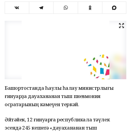
Башҡортостанда Һаулыҡ һаҡлау министрлығы
ғинуарҙа дауахананан тыш пневмония
осраҡтарының кәмеүен теркәй.
Әйтәйек, 12 ғинуарға республикала тәүлек
эсендә 245 кешегә «дауахананан тыш