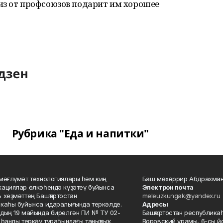
из от профсоюзов подарит им хорошее
Рубрика "Еда и напитки"
мәғлүмәт технологиялары һәм киң
Баш мөхәррир Абдрахман
ациялар өлкәһендә күҙәтеү буйынса
Электрон почта
 хеҙмәттең Башҡортостан
meleuzkungak@yandex.ru
каһы буйынса идаралығында теркәлде.
Адресы
дың 19 майында бирелгән ПИ № ТУ 02-
Башҡортостан республикаһ
һанлы теркәү тураһындағы таныҡлыҡ.
Воровский урамы, 6-сы йо