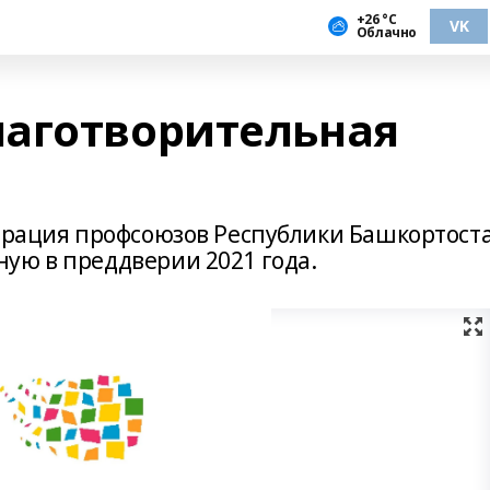
+26 °С
VK
Облачно
аготворительная
дерация профсоюзов Республики Башкортост
ую в преддверии 2021 года.