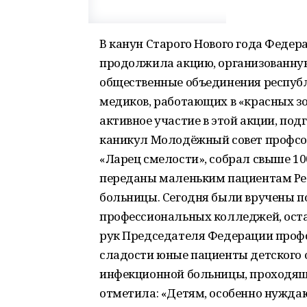
В канун Старого Нового года Феде
продолжила акцию, организованную 
общественные объединения респуб
медиков, работающих в «красных з
активное участие в этой акции, под
каникул Молодёжный совет профсою
«Ларец смелости», собрал свыше 10
переданы маленьким пациентам Ре
больницы. Сегодня были вручены п
профессиональных колледжей, оста
рук Председателя Федерации проф
сладости юные пациенты детского 
инфекционной больницы, проходящ
отметила: «Детям, особенно нужд