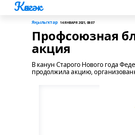
Көнгәк
Яңылыҡтар
14 ЯНВАРЯ 2021, 08:07
Профсоюзная бл
акция
В канун Старого Нового года Фе
продолжила акцию, организованн