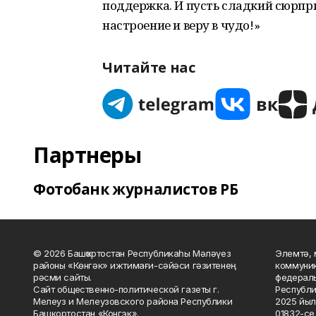
поддержка. И пусть сладкий сюрпр
настроение и веру в чудо!»
Читайте нас
Партнеры
Фотобанк журналистов РБ
© 2026 Башҡортостан Республикаһы Мәләүез
Элемтә, 
районы «Көнгәк» ижтимағи-сәйәси гәзитенең
коммуник
рәсми сайты.
федераль
Сайт общественно-политической газеты г.
Республи
Мелеуз и Мелеузовского района Республики
2025 йыл
Башкортостан «Конгэк».
01832-се 