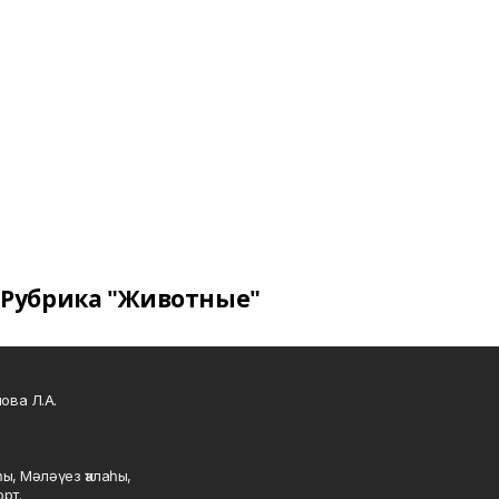
Рубрика "Животные"
ова Л.А.
ы, Мәләүез ҡалаһы,
рт.