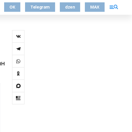
ОК
Telegram
dzen
MAX
ан