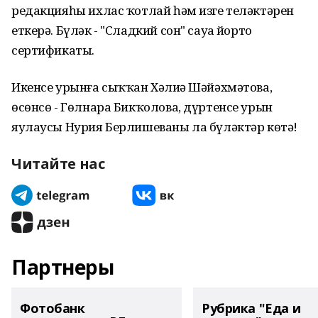
редакцияһы ихлас ҡотлай һәм изге теләктәрен
еткерә. Бүләк - "Сладкий сон" сауҙа йорто
сертификаты.
Икенсе урынға сыҡҡан Хәлиҙә Шәйәхмәтова,
өсөнсө - Гөлнара Бикҡолова, дүртенсе урын
яулаусы Нурия Берлишеваны ла бүләктәр көтә!
Читайте нас
Партнеры
Фотобанк
Рубрика "Еда и