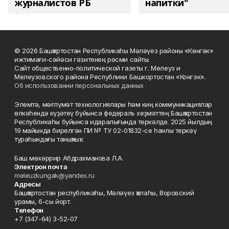
журналистов РБ
напитки"
© 2026 Башҡортостан Республикаһы Мәләүез районы «Көнгәк»
ижтимағи-сәйәси гәзитенең рәсми сайты.
Сайт общественно-политической газеты г. Мелеуз и
Мелеузовского района Республики Башкортостан «Конгэк».
Об использовании персональных данных
Элемтә, мәғлүмәт технологиялары һәм киң коммуникациялар
өлкәһендә күҙәтеү буйынса федераль хеҙмәттең Башҡортостан
Республикаһы буйынса идаралығында теркәлде. 2025 йылдың
19 майында бирелгән ПИ № ТУ 02-01832-се һанлы теркәү
тураһындағы таныҡлыҡ.
Баш мөхәррир Абдрахманова Л.А.
Электрон почта
meleuzkungak@yandex.ru
Адресы
Башҡортостан республикаһы, Мәләүез ҡалаһы, Воровский
урамы, 6-сы йорт.
Телефон
+7 (347-64) 3-52-07