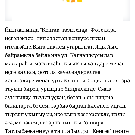
Йыл аҙағында "Көнгәк" гәзитендә "Фотоларҙа -
иҫтәлектәр" тип аталған конкурс иғлан
ителгәйне. Быға тиклем уҙғарылған Яңы йыл
байрамына бәйле ине ул. Ҡатнашыусылар
мажараһы, мөғжизәһе, ҡыҙыҡлы хәлдәре менән
иҫтә ҡалған, фотола кәүҙәләндерелгән
хәтирәләре менән уртаҡлашты. Социаль селтәрҙә
тауыш биреп, урындар билдәләнде. Смаҡ
ауылында тыуып үҫкән, бөгөн 6-сы лицейҙа
балаларға белем, тәрбиә биргән һәләтле, уңған,
тырыш уҡытыусы, ике ҡыҙға хәстәрлекле, наҙлы
әсә, мөләйем, сибәр ҡатын-ҡыҙ Гөлнара
Татлыбаева еңеүсе тип табылды. "Көнгәк" гәзите