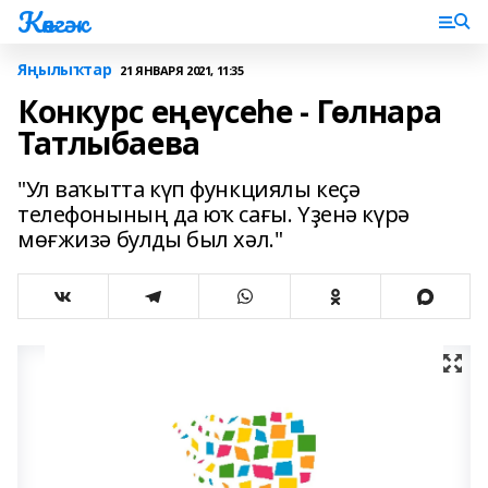
Көнгәк
Яңылыҡтар
21 ЯНВАРЯ 2021, 11:35
Конкурс еңеүсеһе - Гөлнара
Татлыбаева
"Ул ваҡытта күп функциялы кеҫә
телефонының да юҡ сағы. Үҙенә күрә
мөғжизә булды был хәл."