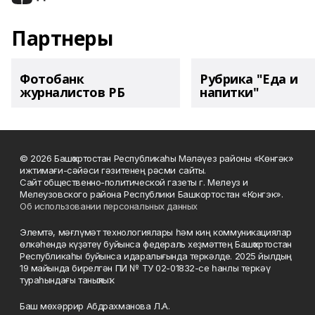
Партнеры
Фотобанк
Рубрика "Еда и
журналистов РБ
напитки"
© 2026 Башҡортостан Республикаһы Мәләүез районы «Көнгәк»
ижтимағи-сәйәси гәзитенең рәсми сайты.
Сайт общественно-политической газеты г. Мелеуз и
Мелеузовского района Республики Башкортостан «Конгэк».
Об использовании персональных данных
Элемтә, мәғлүмәт технологиялары һәм киң коммуникациялар
өлкәһендә күҙәтеү буйынса федераль хеҙмәттең Башҡортостан
Республикаһы буйынса идаралығында теркәлде. 2025 йылдың
19 майында бирелгән ПИ № ТУ 02-01832-се һанлы теркәү
тураһындағы таныҡлыҡ.
Баш мөхәррир Абдрахманова Л.А.