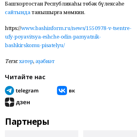
Башҡортостан Республикаһы төбәк бүлексәһе
сайтында
танышырға мөмкин.
https://
www.bashinform.ru/news/1550978-v-tsentre-
ufy-poyavitsya-eshche-odin-pamyatnik-
bashkirskomu-pisatelyu/
Теги:
хәтер
,
әҙәбиәт
Читайте нас
Партнеры