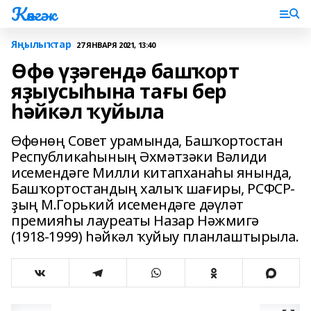
Көнгәк
Яңылыҡтар
27 ЯНВАРЯ 2021, 13:40
Өфө үҙәгендә башҡорт
яҙыусыһына тағы бер
һәйкәл ҡуйыла
Өфөнөң Совет урамында, Башҡортостан
Республикаһының Әхмәтзәки Вәлиди
исемендәге Милли китапханаһы янында,
Башҡортостандың халыҡ шағиры, РСФСР-
ҙың М.Горький исемендәге дәүләт
премияһы лауреаты Назар Нәжмигә
(1918-1999) һәйкәл ҡуйыу планлаштырыла.