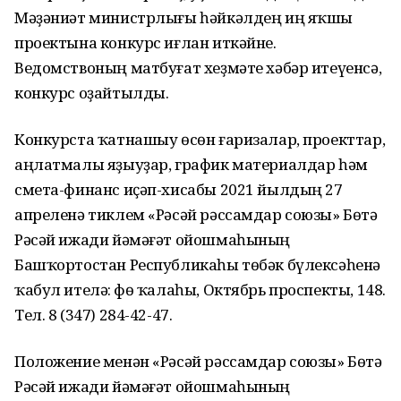
Мәҙәниәт министрлығы һәйкәлдең иң яҡшы
проектына конкурс иғлан иткәйне.
Ведомствоның матбуғат хеҙмәте хәбәр итеүенсә,
конкурс оҙайтылды.
Конкурста ҡатнашыу өсөн ғаризалар, проекттар,
аңлатмалы яҙыуҙар, график материалдар һәм
смета-финанс иҫәп-хисабы 2021 йылдың 27
апреленә тиклем «Рәсәй рәссамдар союзы» Бөтә
Рәсәй ижади йәмәғәт ойошмаһының
Башҡортостан Республикаһы төбәк бүлексәһенә
ҡабул ителә: Өфө ҡалаһы, Октябрь проспекты, 148.
Тел. 8 (347) 284-42-47.
Положение менән «Рәсәй рәссамдар союзы» Бөтә
Рәсәй ижади йәмәғәт ойошмаһының