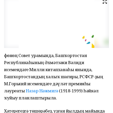
Өфөнөң Совет урамында, Башҡортостан
Республикаһының Әхмәтзәки Вәлиди
исемендәге Милли китапханаһы янында,
Башҡортостандың халыҡ шағиры, РСФСР-ҙың
М.Горький исемендәге дәүләт премияһы
лауреаты
Назар Нәжмигә
(1918-1999) һәйкәл
ҡуйыу планлаштырыла.
Хәтерегеҙгә төшөрәбеҙ, уҙған йылдың майында