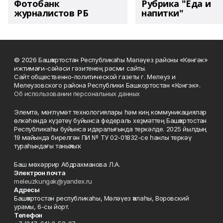
Фотобанк
Рубрика "Еда и
журналистов РБ
напитки"
© 2026 Башҡортостан Республикаһы Мәләүез районы «Көнгәк»
ижтимағи-сәйәси гәзитенең рәсми сайты.
Сайт общественно-политической газеты г. Мелеуз и
Мелеузовского района Республики Башкортостан «Конгэк».
Об использовании персональных данных
Элемтә, мәғлүмәт технологиялары һәм киң коммуникациялар
өлкәһендә күҙәтеү буйынса федераль хеҙмәттең Башҡортостан
Республикаһы буйынса идаралығында теркәлде. 2025 йылдың
19 майында бирелгән ПИ № ТУ 02-01832-се һанлы теркәү
тураһындағы таныҡлыҡ.
Баш мөхәррир Абдрахманова Л.А.
Электрон почта
meleuzkungak@yandex.ru
Адресы
Башҡортостан республикаһы, Мәләүез ҡалаһы, Воровский
урамы, 6-сы йорт.
Телефон