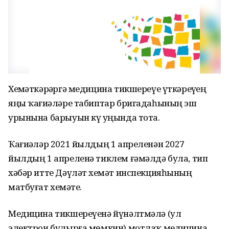
Хеҙмәткәрҙәргә медицина тикшереүе үткәреүҙең
яңы ҡағиҙәләре табиптар бригадаһының эш
урынына барыуын күҙ уңында тота.
Ҡағиҙәләр 2021 йылдың 1 апреленән 2027
йылдың 1 апреленә тиклем ғәмәлдә була, тип
хәбәр итте Дәүләт хеҙмәт инспекцияһының
матбуғат хеҙмәте.
Медицина тикшереүенә йүнәлтмәлә (ул
электрон булырға мөмкин) мотлаҡ медицина