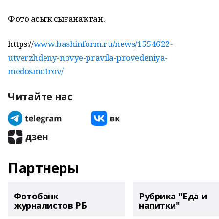
Фото асыҡ сығанаҡтан.
https://
www.bashinform.ru/news/1554622-
utverzhdeny-novye-pravila-provedeniya-
medosmotrov/
Читайте нас
Партнеры
Фотобанк
Рубрика "Еда и
журналистов РБ
напитки"