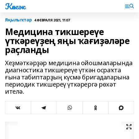
Көнгәк
Яңылыҡтар
4 ФЕВРАЛЯ 2021, 11:07
Медицина тикшереүе
үткәреүҙең яңы ҡағиҙәләре
раҫланды
Хеҙмәткәрҙәр медицина ойошмаларында
диагностика тикшереүе үткән осраҡта
ғына табиптарҙың күсмә бригадаларына
периодик тикшереү үткәрергә рөхәт
ителә.