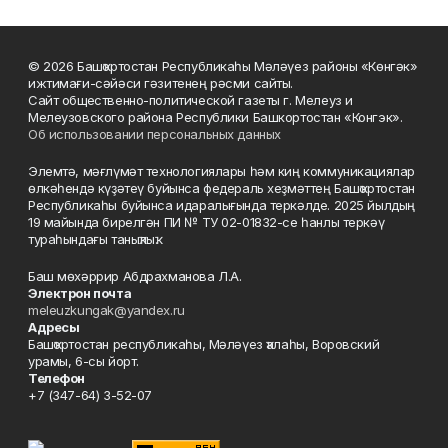
© 2026 Башҡортостан Республикаһы Мәләүез районы «Көнгәк»
ижтимағи-сәйәси гәзитенең рәсми сайты.
Сайт общественно-политической газеты г. Мелеуз и
Мелеузовского района Республики Башкортостан «Конгэк».
Об использовании персональных данных
Элемтә, мәғлүмәт технологиялары һәм киң коммуникациялар
өлкәһендә күҙәтеү буйынса федераль хеҙмәттең Башҡортостан
Республикаһы буйынса идаралығында теркәлде. 2025 йылдың
19 майында бирелгән ПИ № ТУ 02-01832-се һанлы теркәү
тураһындағы таныҡлыҡ.
Баш мөхәррир Абдрахманова Л.А.
Электрон почта
meleuzkungak@yandex.ru
Адресы
Башҡортостан республикаһы, Мәләүез ҡалаһы, Воровский
урамы, 6-сы йорт.
Телефон
+7 (347-64) 3-52-07