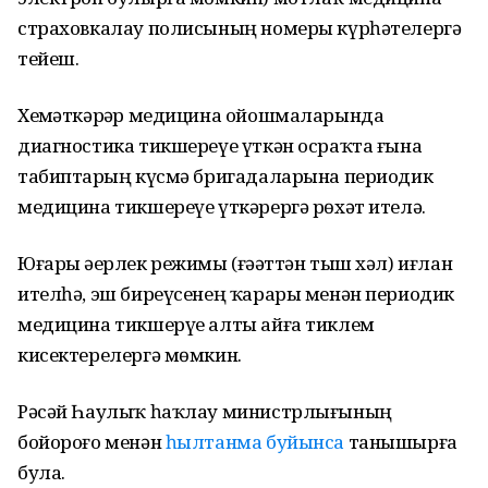
страховкалау полисының номеры күрһәтелергә
тейеш.
Хеҙмәткәрҙәр медицина ойошмаларында
диагностика тикшереүе үткән осраҡта ғына
табиптарҙың күсмә бригадаларына периодик
медицина тикшереүе үткәрергә рөхәт ителә.
Юғары әҙерлек режимы (ғәҙәттән тыш хәл) иғлан
ителһә, эш биреүсенең ҡарары менән периодик
медицина тикшерүе алты айға тиклем
кисектерелергә мөмкин.
Рәсәй Һаулыҡ һаҡлау министрлығының
бойороғо менән
һылтанма буйынса
танышырға
була.