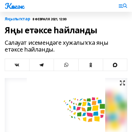
Көнгәк
Яңылыҡтар
8 ФЕВРАЛЯ 2021, 12:00
Яңы етәксе һайланды
Салауат исемендәге хужалыҡҡа яңы
етәксе һайланды.