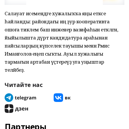
Салауат исемендәге хужалыҡҡа яңы етәксе
һайланды: райондағы иң ҙур кооперативта
ошоға тиклем баш инженер вазифаһын етәкләгән,
йыйылышта дүрт кандидатура араһынан
пайсыларҙың күпселек тауышы менән Рәмис
Иманғолов еңеп сыҡты. Ауыл хужалығы
тармағын артабан үҫтереүҙә уға уңыштар
теләйбеҙ.
Читайте нас
Партнеры