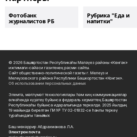
Фотобанк
Рубрика "Еда и
журналистов РБ
напитки"
© 2026 Башҡортостан Республикаһы Мәләүез районы «Көнгәк»
ижтимағи-сәйәси гәзитенең рәсми сайты.
Сайт общественно-политической газеты г. Мелеуз и
Мелеузовского района Республики Башкортостан «Конгэк».
Об использовании персональных данных
Элемтә, мәғлүмәт технологиялары һәм киң коммуникациялар
өлкәһендә күҙәтеү буйынса федераль хеҙмәттең Башҡортостан
Республикаһы буйынса идаралығында теркәлде. 2025 йылдың
19 майында бирелгән ПИ № ТУ 02-01832-се һанлы теркәү
тураһындағы таныҡлыҡ.
Баш мөхәррир Абдрахманова Л.А.
Электрон почта