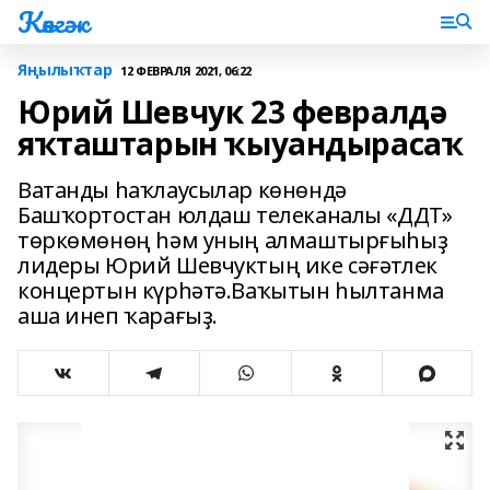
Көнгәк
Яңылыҡтар
12 ФЕВРАЛЯ 2021, 06:22
Юрий Шевчук 23 февралдә
яҡташтарын ҡыуандырасаҡ
Ватанды һаҡлаусылар көнөндә
Башҡортостан юлдаш телеканалы «ДДТ»
төркөмөнөң һәм уның алмаштырғыһыҙ
лидеры Юрий Шевчуктың ике сәғәтлек
концертын күрһәтә.Ваҡытын һылтанма
аша инеп ҡарағыҙ.