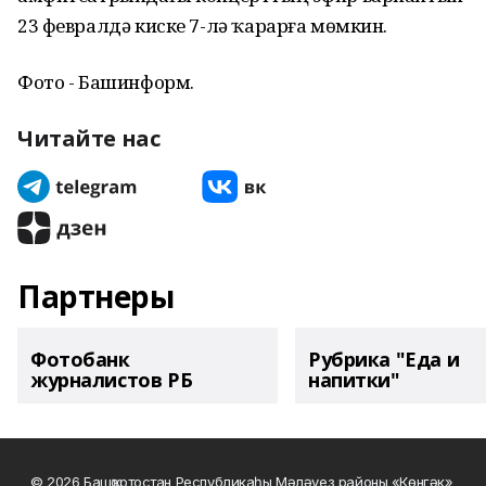
23 февралдә киске 7-лә ҡарарға мөмкин.
Фото - Башинформ.
Читайте нас
Партнеры
Фотобанк
Рубрика "Еда и
журналистов РБ
напитки"
© 2026 Башҡортостан Республикаһы Мәләүез районы «Көнгәк»