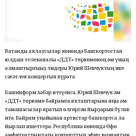
Ватанды һаҡлаусылар көнөндә Башҡортостан
юлдаш телеканалы «ДДТ» төркөмөнөң һәм уның
алмаштырғыһыҙ лидеры Юрий Шевчуктың ике
сәғәтлек концертын күрһәтә.
Башинформ хәбәр итеүенсә, Юрий Шевчук һәм
«ДДТ» төркөмө байрамға яҡташтарына яңы һәм
тамашасылар яратып өлгөргән йырҙарын бүләк
итә. Байрам уңайынан артистар башҡортса ла
йырлап ишеттерә. Республика көнөндә Өфө
амфитеатрындағы концерттың эфир вариантын