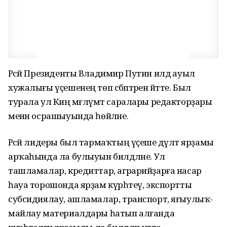
Рәсәй Президенты Владимир Путин илдә ауыл
хужалығы үҫешенең төп сәбәптәрен әйтте. Был
турала ул Киң мәғлүмәт саралары редакторҙары
менән осрашыуында һөйләне.
Рәсәй лидеры был тармаҡтың үҫеше дәүләт ярҙамы
арҡаһында ла булыуын билдәләне. Ул
ташламалар, кредиттар, аграрийҙарға насар
һауа торошонда ярҙам күрһәтеү, экспортты
субсидиялау, ашламалар, транспорт, яғыулыҡ-
майлау материалдары һатып алғанда