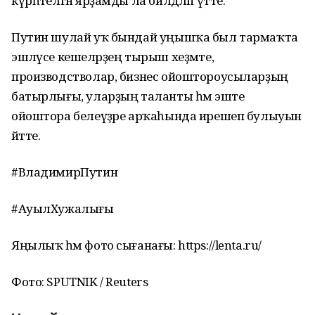
күрһәтелгән ярҙамды ла билдәләп үтте.
Путин шулай уҡ бындай уңышҡа был тармаҡта
эшләүсе кешеләрҙең тырыш хеҙмәте,
производстволар, бизнес ойоштороусыларҙың
батырлығы, уларҙың таланты һәм эште
ойоштора белеүҙәре арҡаһында ирешеп булыуын
әйтте.
#ВладимирПутин
#АуылХужалығы
Яңылыҡ һәм фото сығанағы: https://lenta.ru/
Фото: SPUTNIK / Reuters