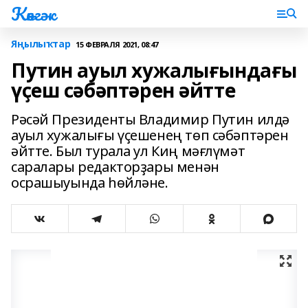
Көнгәк
Яңылыҡтар
15 ФЕВРАЛЯ 2021, 08:47
Путин ауыл хужалығындағы
үҫеш сәбәптәрен әйтте
Рәсәй Президенты Владимир Путин илдә
ауыл хужалығы үҫешенең төп сәбәптәрен
әйтте. Был турала ул Киң мәғлүмәт
саралары редакторҙары менән
осрашыуында һөйләне.