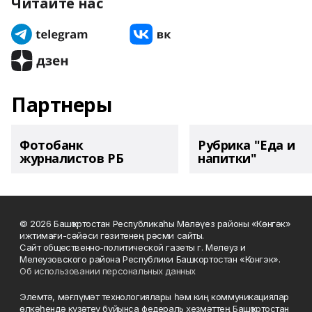
Читайте нас
Партнеры
Фотобанк
Рубрика "Еда и
журналистов РБ
напитки"
© 2026 Башҡортостан Республикаһы Мәләүез районы «Көнгәк»
ижтимағи-сәйәси гәзитенең рәсми сайты.
Сайт общественно-политической газеты г. Мелеуз и
Мелеузовского района Республики Башкортостан «Конгэк».
Об использовании персональных данных
Элемтә, мәғлүмәт технологиялары һәм киң коммуникациялар
өлкәһендә күҙәтеү буйынса федераль хеҙмәттең Башҡортостан