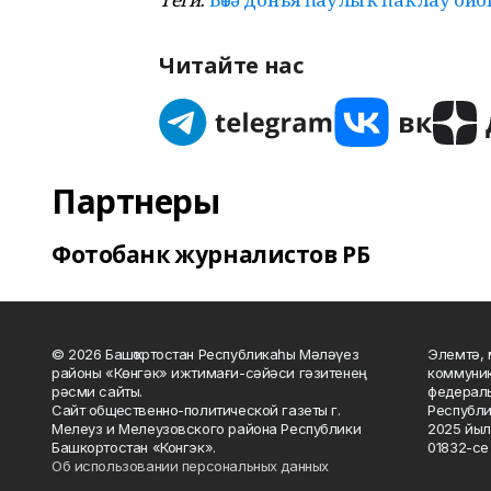
Читайте нас
Партнеры
Фотобанк журналистов РБ
© 2026 Башҡортостан Республикаһы Мәләүез
Элемтә, 
районы «Көнгәк» ижтимағи-сәйәси гәзитенең
коммуник
рәсми сайты.
федераль
Сайт общественно-политической газеты г.
Республи
Мелеуз и Мелеузовского района Республики
2025 йыл
Башкортостан «Конгэк».
01832-се 
Об использовании персональных данных