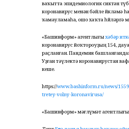
ваҡытта эпидемиологик сиктән түб
коронавирус менән бәйле йөкләмә 
ҡамауламаһа, ошо хаҡта һөйләргә м
«Башинформ» агентлығы
хәбәр итк
коронавирус йоҡтороуҙың 154, дау
раҫланған. Пандемия башланғандан
Уҙған тәүлектә коронавирустан вафа
кеше.
https://
www.bashinform.ru/news/15597
tretey-volny-koronavirusa/
«Башинформ» мәғлүмәт агентлығы
Теги:
Бөтә донъя һаулыҡ һаҡлау о