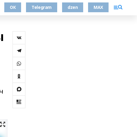
ОК
Telegram
dzen
MAX
ы
ч