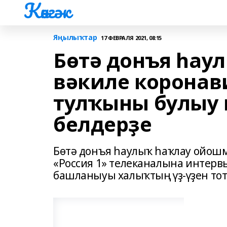
Көнгәк
Яңылыҡтар
17 ФЕВРАЛЯ 2021, 08:15
Бөтә донъя һау
вәкиле коронав
тулҡыны булыу
белдерҙе
Бөтә донъя һаулыҡ һаҡлау ойош
«Россия 1» телеканалына интер
башланыуы халыҡтың үҙ-үҙен тот