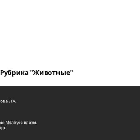
Рубрика "Животные"
ова Л.А.
ы, Мәләүез ҡалаһы,
рт.