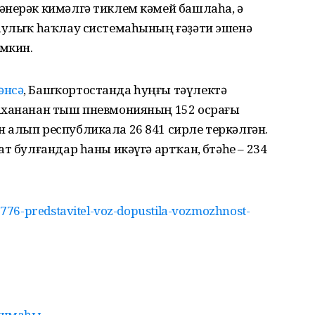
әнерәк кимәлгә тиклем кәмей башлаһа, ә
һаулыҡ һаҡлау системаһының ғәҙәти эшенә
өмкин.
әнсә
, Башҡортостанда һуңғы тәүлектә
ахананан тыш пневмонияның 152 осрағы
 алып республикала 26 841 сирле теркәлгән.
т булғандар һаны икәүгә артҡан, бөтәһе – 234
76-predstavitel-voz-dopustila-vozmozhnost-
йошмаһы