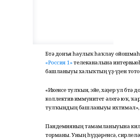
Бөтә донъя һаулыҡ һаҡлау ойошмаһ
«Россия 1»
телеканалына интервьюһы
башланыуы халыҡтың үҙ-үҙен тото
«Икенсе тулҡын, эйе, хәҙер ул бөтә
коллектив иммунитет әлегә юҡ, ҡарш
тулҡындың башланыуы ихтимал», — 
Пандемияның тамамланыуына килг
торманы. Уның һүҙҙәренсә, сирлеләр