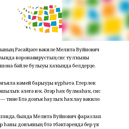
ының Рәсәйҙәге вәкиле Мелита Вуйнович
нда коронавирустың өсөнсө тулҡыны
шона бәйле булыуы хаҡында белдерҙе.
 донъяла кәмей барыуҙы күрһәтә. Етерлек
ылыҡ әлегә юҡ. Әгәр һаҡ булмаһаҡ, өсөнсө
тине Бөтә донъя һаулыҡ һаҡлау вәкиле.
әндә, бында Мелита Вуйнович фаразлап
 һаны донъяның бөтә төбәктәрендә бер үк