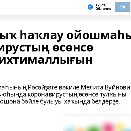
+26 °С
VK
Облачно
лыҡ һаҡлау ойошмаһ
ирустың өсөнсө
 ихтималлығын
маһының Рәсәйҙәге вәкиле Мелита Вуйнови
вьюһында коронавирустың өсөнсө тулҡыны
ошона бәйле булыуы хаҡында белдерҙе.