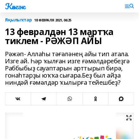
Көнгәк
Яңылыҡтар
18 ФЕВРАЛЯ 2021, 06:25
13 февралдән 13 мартҡа
тиклем - РӘЖӘП АЙЫ
Рәжәп- Аллаһы тәғәләнең айы тип атала.
Изге ай. Һәр ҡылған изге ғәмәлдәребеҙгә
Раббыбыҙ сауаптарын арттырып бирә,
гонаһтарҙы юҡҡа сығара.Беҙ был айҙа
ниндәй ғәмәлдәр ҡылырға тейешбеҙ?