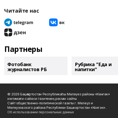
Читайте нас
Партнеры
Фотобанк
Рубрика "Еда и
журналистов РБ
напитки"
© 2026 Башҡортостан Республикаһы Мәләүез районы «Көнгәк»
ижтимағи-сәйәси гәзитенең рәсми сайты.
Сайт общественно-политической газеты г. Мелеуз и
Мелеузовского района Республики Башкортостан «Конгэк».
Об использовании персональных данных