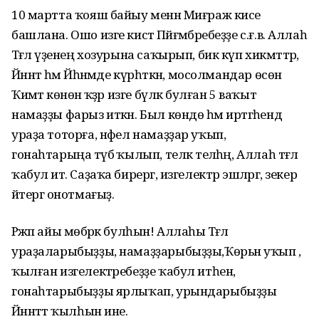
10 мартта ҡояш байыу менән Миғраж кисе
башлана. Ошо изге кистә Пәйғәмбәребеҙҙе с.ғ.в. Аллаһ
Тәғәлә үҙенең хозурына саҡырып, бик күп хикмәттәр,
Йәннәт һәм Йәһәнәмде күрһәткән, мосолмандар өсөн
Ҡиәмәт көнөнә ҡәҙәр изге бүләк булған 5 ваҡыт
намаҙҙы фарыз иткән. Был көндө һәм иртәгәһендә
ураҙа тоторға, нәфел намаҙҙар уҡып,
гонаһтарыңа тәүбә ҡылып, теләк теләһәң, Аллаһ тәғәлә
ҡабул итә. Саҙаҡа бирергә, изгелектәр эшләргә, зекер
әйтергә онотмағыҙ.
Рәжәп айы мөбәрәк булһын! Аллаһы Тәғәлә
ураҙаларыбыҙҙы, намаҙҙарыбыҙҙы,Ҡөрьән уҡып ,
ҡылған изгелектәребеҙҙе ҡабул итһен,
гонаһтарыбыҙҙы ярлыҡап, урындарыбыҙҙы
Йәннәттә ҡылһын ине.