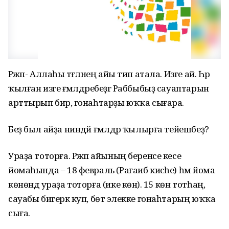
Рәжәп- Аллаһы тәғәләнең айы тип атала. Изге ай. Һәр
ҡылған изге ғәмәлдәребеҙгә Раббыбыҙ сауаптарын
арттырып бирә, гонаһтарҙы юҡҡа сығара.
Беҙ был айҙа ниндәй ғәмәлдәр ҡылырға тейешбеҙ?
Ураҙа тоторға. Рәжәп айының беренсе кесе
йомаһында – 18 февраль (Рағаиб кисәһе) һәм йома
көнөндә ураҙа тоторға (ике көн). 15 көн тотһаң,
сауабы бигерәк куп, бөтә элекке гонаһтарың юҡҡа
сыға.