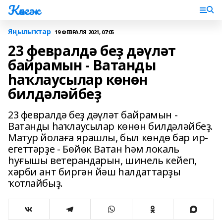
Көнгәк
Яңылыҡтар
19 ФЕВРАЛЯ 2021, 07:05
23 февралдә беҙ дәүләт
байрамын - Ватанды
һаҡлаусылар көнөн
билдәләйбеҙ
23 февралдә беҙ дәүләт байрамын -
Ватанды һаҡлаусылар көнөн билдәләйбеҙ.
Матур йолаға ярашлы, был көндө бар ир-
егеттәрҙе - Бөйөк Ватан һәм локаль
һуғышы ветерандарын, шинель кейеп,
хәрби ант биргән йәш һалдаттарҙы
ҡотлайбыҙ.