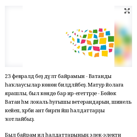
23 февралдә беҙ дәүләт байрамын - Ватанды
һаҡлаусылар көнөн билдәләйбеҙ. Матур йолаға
ярашлы, был көндө бар ир-егеттәрҙе - Бөйөк
Ватан һәм локаль һуғышы ветерандарын, шинель
кейеп, хәрби ант биргән йәш һалдаттарҙы
ҡотлайбыҙ.
Был байрам ил һалдаттарының элек-электән