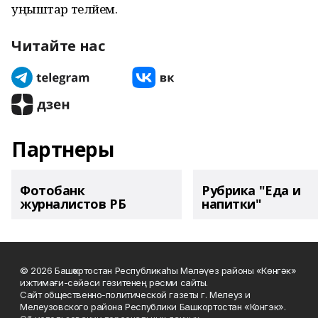
уңыштар теләйем.
Читайте нас
Партнеры
Фотобанк
Рубрика "Еда и
журналистов РБ
напитки"
© 2026 Башҡортостан Республикаһы Мәләүез районы «Көнгәк»
ижтимағи-сәйәси гәзитенең рәсми сайты.
Сайт общественно-политической газеты г. Мелеуз и
Мелеузовского района Республики Башкортостан «Конгэк».