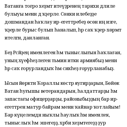
Ватанға тоғро хеҙмәт итеүҙәренең тарихи дәлиле
булыуы менән дә ҡәҙерле. Сөнки илебеҙҙе
дошмандан һаҡлау ир-егеттәребеҙ өсөн иң изге,
ҡәҙерле бурыс булып һаналып, һәр саҡ ҡәҙер-хөрмәт
ителгән, данланған.
Беҙ Рәсәйҙең именлеген һәм тыныслығын һаҡлаған,
уның хәүефһеҙлеген тәьмин иткән армиябыҙ менән
һәр саҡ ғорурландыҡ һәм сикһеҙ ғорурланабыҙ.
Ысын йөрәктән Ҡораллы көстәр яугирҙарын, Бөйөк
Ватан һуғышы ветерандарын, һалдаттарҙы һәм
запастағы офицерҙарҙы, районыбыҙҙың бар ир-
егеттәрен матур байрам менән ҡайнар ҡотлайым!
Бар күңелемдән ныҡлы һаулыҡ һәм именлек,
тыныслыҡ һәм эшегеҙҙә, хәрби хеҙмәтегеҙҙә ҙур