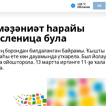
+26 °С
VK
Облачно
 мәҙәниәт һарайы
сленица була
ың борондан билдәләнгән байрамы. Ҡышты
аһы ете көн дауамында үткәрелә. Был йола
а ойошторола. 13 мартта иртәнге 11-ҙә ҡала
ә.