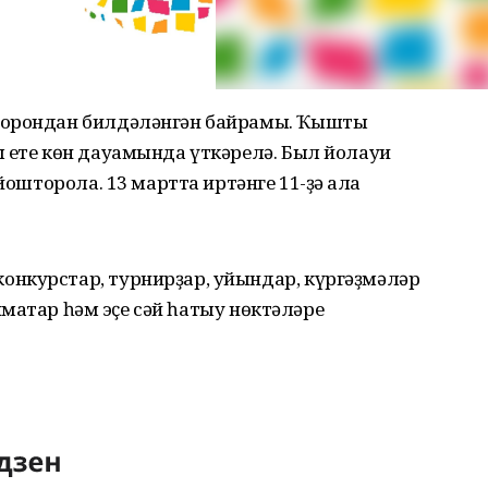
борондан билдәләнгән байрамы. Ҡышты
ы ете көн дауамында үткәрелә. Был йолауи
йошторола. 13 мартта иртәнге 11-ҙә ҡала
нкурстар, турнирҙар, уйындар, күргәҙмәләр
оймаҡтар һәм эҫе сәй һатыу нөктәләре