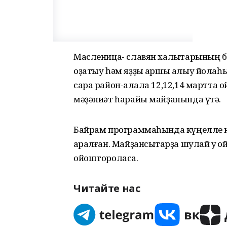
Масленица- славян халыҡтарының 
оҙатыу һәм яҙҙы ҡаршы алыу йолаһ
сара район-ҡалала 12,12,14 мартта о
мәҙәниәт һарайы майҙанында үтә.
Байрам программаһында күңелле ко
ҡаралған. Майҙансыҡтарҙа шулай уҡ ҡ
ойоштороласаҡ.
Читайте нас