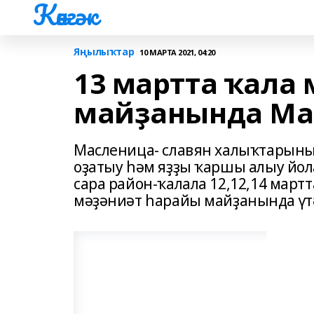
Көнгәк
Яңылыҡтар
10 МАРТА 2021, 04:20
13 мартта ҡала
майҙанында Ма
Масленица- славян халыҡтарын
оҙатыу һәм яҙҙы ҡаршы алыу йол
сара район-ҡалала 12,12,14 мартт
мәҙәниәт һарайы майҙанында үт