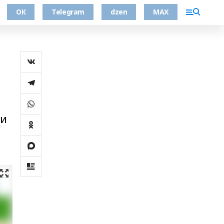
ОК
Telegram
dzen
MAX
уи