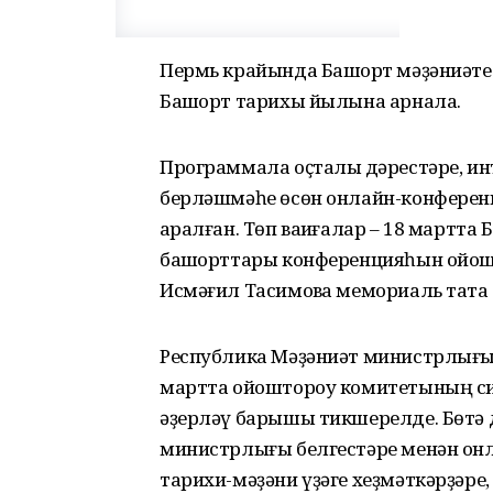
Пермь крайында Башҡорт мәҙәниәте
Башҡорт тарихы йылына арнала.
Программала оҫталыҡ дәрестәре, ин
берләшмәһе өсөн онлайн-конференц
ҡаралған. Төп ваҡиғалар – 18 мартт
башҡорттары конференцияһын ойо
Исмәғил Тасимовҡа мемориаль таҡта 
Республика Мәҙәниәт министрлығын
мартта ойоштороу комитетының си
әҙерләү барышы тикшерелде. Бөтә 
министрлығы белгестәре менән он
тарихи-мәҙәни үҙәге хеҙмәткәрҙәр