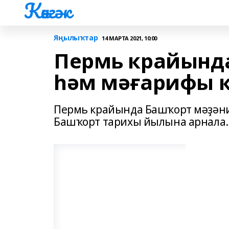
Көнгәк
Яңылыҡтар
14 МАРТА 2021, 10:00
Пермь крайынд
һәм мәғарифы к
Пермь крайында Башҡорт мәҙәни
Башҡорт тарихы йылына арнала.