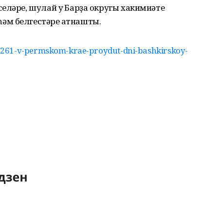
еләре, шулай уҡ Барҙа округы хакимиәте
м белгестәре ҡатнашты.
261-v-permskom-krae-proydut-dni-bashkirskoy-