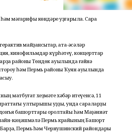
 һәм мәғарифы көндәре уҙғарыла. Сара
терактив майҙансыҡтар, ата-әсәләр
ия, кинофильмдар күрһәтеү, концерттар
а Барҙа районы Төндөк ауылында ғәйнә
штороу һәм Пермь районы Ҡуян ауылында
асыу.
ың матбуғат хеҙмәте хәбәр итеүенсә, 11
раттағы ултырышы уҙҙы, унда сараларҙы
донъя башҡорттары ҡоролтайы һәм Мәҙәниәт
лайн-кәңәшмәлә Пермь крайының Башҡорт
е, Барҙа, Пермь һәм Чернушинский райондары