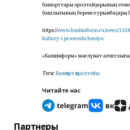
башҡорттары ҡоролтайҙарының етәкс
башлығының беренсе урынбаҫары һә
https://
www.bashinform.ru/news/1568
kultury-i-prosveshcheniya/
«Башинформ» мәғлүмәт агентлығы
Теги:
Башҡорт ҡоролтайы
Читайте нас
Партнеры