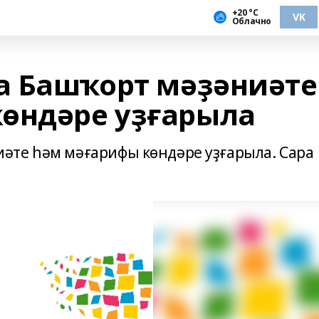
+20 °С
VK
Облачно
а Башҡорт мәҙәниәте
өндәре уҙғарыла
әте һәм мәғарифы көндәре уҙғарыла. Сара