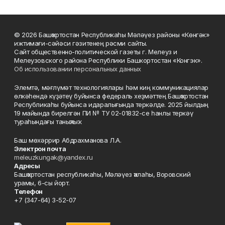
© 2026 Башҡортостан Республикаһы Мәләүез районы «Көнгәк»
ижтимағи-сәйәси гәзитенең рәсми сайты.
Сайт общественно-политической газеты г. Мелеуз и
Мелеузовского района Республики Башкортостан «Конгэк».
Об использовании персональных данных
Элемтә, мәғлүмәт технологиялары һәм киң коммуникациялар
өлкәһендә күҙәтеү буйынса федераль хеҙмәттең Башҡортостан
Республикаһы буйынса идаралығында теркәлде. 2025 йылдың
19 майында бирелгән ПИ № ТУ 02-01832-се һанлы теркәү
тураһындағы таныҡлыҡ.
Баш мөхәррир Абдрахманова Л.А.
Электрон почта
meleuzkungak@yandex.ru
Адресы
Башҡортостан республикаһы, Мәләүез ҡалаһы, Воровский
урамы, 6-сы йорт.
Телефон
+7 (347-64) 3-52-07