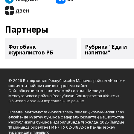
Партнеры
Фотобанк
Рубрика "Еда и
журналистов РБ
напитки"
© 2026 Башҡортостан Республикаһы Мәләүез районы «Көнгәк»
ижтимағи-сәйәси гәзитенең рәсми сайты.
Сайт общественно-политической газеты г. Мелеуз и
Мелеузовского района Республики Башкортостан «Конгэк».
Об использовании персональных данных
Элемтә, мәғлүмәт технологиялары һәм киң коммуникациялар
өлкәһендә күҙәтеү буйынса федераль хеҙмәттең Башҡортостан
Республикаһы буйынса идаралығында теркәлде. 2025 йылдың
19 майында бирелгән ПИ № ТУ 02-01832-се һанлы теркәү
тураһындағы таныҡлыҡ.