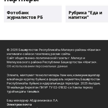
Фотобанк
Рубрика "Еда и
журналистов РБ
напитки"
© 2026 Башҡортостан Республикаһы Мәләүез районы «Көнгәк»
ижтимағи-сәйәси гәзитенең рәсми сайты.
Сайт общественно-политической газеты г. Мелеуз и
Мелеузовского района Республики Башкортостан «Конгэк».
Об использовании персональных данных
Элемтә, мәғлүмәт технологиялары һәм киң коммуникациялар
өлкәһендә күҙәтеү буйынса федераль хеҙмәттең Башҡортостан
Республикаһы буйынса идаралығында теркәлде. 2025 йылдың
19 майында бирелгән ПИ № ТУ 02-01832-се һанлы теркәү
тураһындағы таныҡлыҡ.
Баш мөхәррир Абдрахманова Л.А.
Электрон почта