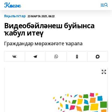
Көнгәк
Яңылыҡтар
23 МАРТА 2021, 06:22
Видеобәйләнеш буйынса
ҡабул итеү
Граждандар мөрәжәғәте ҡарала