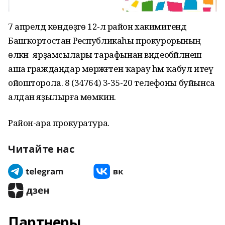
7 апрелдә көндөҙгө 12-лә район хакимиәтендә
Башҡортостан Республикаһы прокурорының
өлкән ярҙамсылары тарафынан видеобәйләнеш
аша граждандар мөрәжәғәтен ҡарау һәм ҡабул итеү
ойошторола. 8 (34764) 3-35-20 телефоны буйынса
алдан яҙылырға мөмкин.
Район-ара прокуратура.
Читайте нас
Партнеры