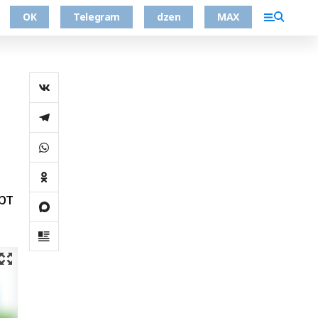
ОК
Telegram
dzen
MAX
рт