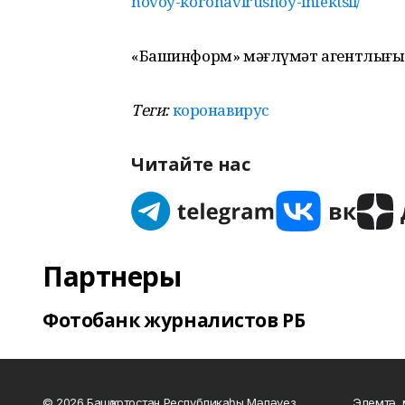
novoy-koronavirusnoy-infektsii/
«Башинформ» мәғлүмәт агентлығы
Теги:
коронавирус
Читайте нас
Партнеры
Фотобанк журналистов РБ
© 2026 Башҡортостан Республикаһы Мәләүез
Элемтә, 