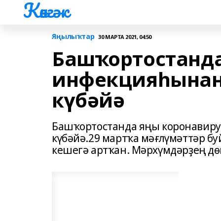
Көнгәк
Яңылыҡтар
30 МАРТА 2021, 04:50
Башҡортостанда
инфекцияһынан
күбәйә
Башҡортостанда яңы коронавиру
күбәйә.29 мартҡа мәғлүмәттәр б
кешегә артҡан. Мәрхүмдәрҙең дө