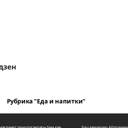
Рубрика "Еда и напитки"
мәғлүмәт технологиялары һәм киң
Баш мөхәррир Абдрахман