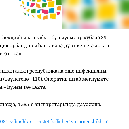
нфекцияһынан вафат булыусылар күбәйә.29
ия ҡорбандары һаны йәнә дүрт кешегә артҡан.
гә еткән.
андан алып республикала ошо инфекцияны
н (тәүлегенә +110). Оператив штаб мәғлүмәте
һы – һуңғы тәүлектә.
ионарҙа, 4 385-е өй шарттарында дауалана.
1-v-bashkirii-rastet-kolichestvo-umershikh-ot-