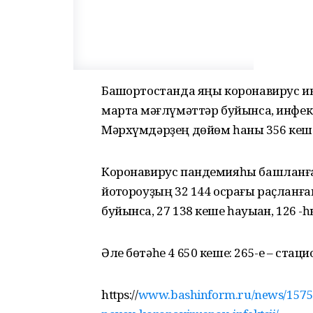
Башҡортостанда яңы коронавирус и
мартҡа мәғлүмәттәр буйынса, инфекц
Мәрхүмдәрҙең дөйөм һаны 356 кеше
Коронавирус пандемияһы башланғ
йоҡтороуҙың 32 144 осрағы раҫланға
буйынса, 27 138 кеше һауыҡҡан, 126 -
Әле бөтәһе 4 650 кеше: 265-е – стац
https://
www.bashinform.ru/news/157508