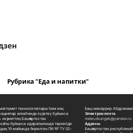
Рубрика "Еда и напитки"
мәғлүмәт технологиялары һәм киң
Баш мөхәррир Абдрахман
ациялар өлкәһендә күҙәтеү буйынса
Электрон почта
 хеҙмәттең Башҡортостан
meleuzkungak@yandex.ru
каһы буйынса идаралығында теркәлде.
Адресы
дың 19 майында бирелгән ПИ № ТУ 02-
Башҡортостан республикаһ