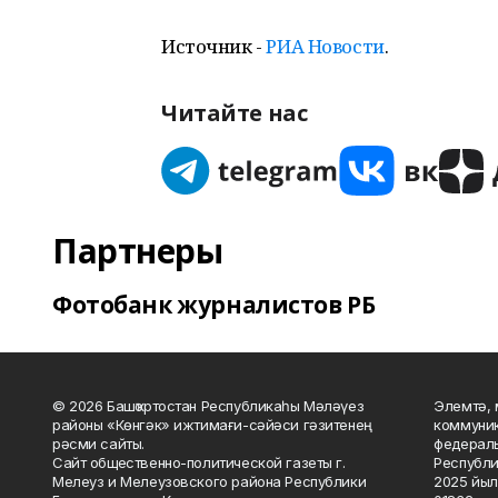
Источник -
РИА Новости
.
Читайте нас
Партнеры
Фотобанк журналистов РБ
© 2026 Башҡортостан Республикаһы Мәләүез
Элемтә, 
районы «Көнгәк» ижтимағи-сәйәси гәзитенең
коммуник
рәсми сайты.
федераль
Сайт общественно-политической газеты г.
Республи
Мелеуз и Мелеузовского района Республики
2025 йыл