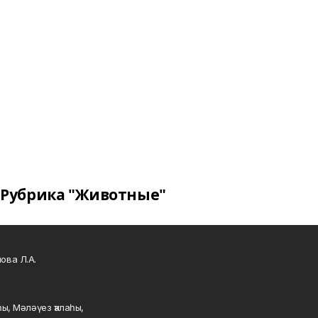
Рубрика "Животные"
ова Л.А.
ы, Мәләүез ҡалаһы,