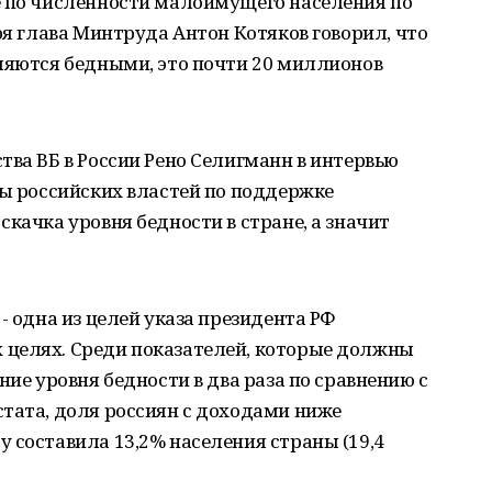
е по численности малоимущего населения по
ря глава Минтруда Антон Котяков говорил, что
ляются бедными, это почти 20 миллионов
тва ВБ в России Рено Селигманн в интервью
ры российских властей по поддержке
качка уровня бедности в стране, а значит
- одна из целей указа президента РФ
целях. Среди показателей, которые должны
ние уровня бедности в два раза по сравнению с
тата, доля россиян с доходами ниже
 составила 13,2% населения страны (19,4